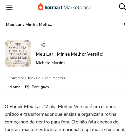
Ir
Ir
Ir
para
para
para
o
o
o
conteúdo
pagamento
rodapé
Meu Lar : Minha Melhor Versão!
principal
Meu Lar : Minha Melhor Versão!
Michele Martins
Formato
:
eBooks ou Documentos
Idioma
:
Português
O Ebook Meu Lar : Minha Melhor Versão é um e-book
prático e transformador que ensina a organizar a rotina
começando de dentro para fora. Ele não fala apenas de
tarefas, mas de estrutura emocional, espiritual e funcional,