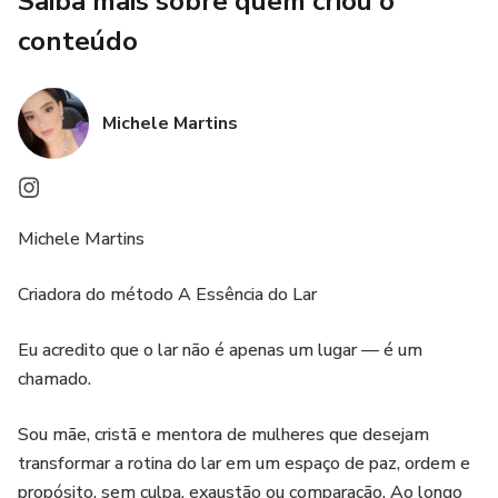
Saiba mais sobre quem criou o
organização emocional aplicada ao dia a dia
conteúdo
limites como princípio espiritual
Michele Martins
constância sem culpa e sem perfeccionismo
Tudo é apresentado com linguagem clara, acolhedora e
aplicável, para que a mulher consiga colocar em prática no
Michele Martins
mesmo dia em que lê. O foco não é fazer mais, mas fazer
com intenção.
Criadora do método A Essência do Lar
O Essência do Lar não promete uma casa perfeita.
Eu acredito que o lar não é apenas um lugar — é um
chamado.
Ele oferece direção, clareza e um caminho sustentável para
viver com ordem, descanso e propósito.
Sou mãe, cristã e mentora de mulheres que desejam
transformar a rotina do lar em um espaço de paz, ordem e
Mais do que um e-book, ele é a base de um método que
propósito, sem culpa, exaustão ou comparação. Ao longo