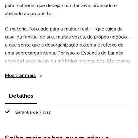
para mulheres que desejam um lar leve, ordenado e
alinhado ao propósito.
O material foi criado para a mulher real — que cuida da
casa, da família, de si e, muitas vezes, do próprio negócio —
e que sente que a desorganização externa é reflexo de
uma sobrecarga interna. Por isso, o Essência do Lar não
entrega listas vazias ou métodos engessados. Ele conduz
a leitora a entender por que a rotina começa pela manhã,
Mostrar mais
como o planejamento protege a paz, e como pequenas
decisões diárias evitam o cansaço acumulado.
Detalhes
O e-book aborda pilares essenciais como:
Garantia de 7 dias
rotina simples e possível
planejamento semanal e antecipação da alimentação