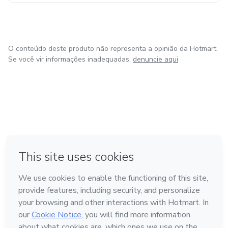
mais se perder nesse processo, você está no lugar certo.
Aqui, o lar volta a ter alma.
O conteúdo deste produto não representa a opinião da Hotmart.
Aqui, o cuidado tem propósito.
Se você vir informações inadequadas,
denuncie aqui
em Bogotá
em Amsterdam
em Madrid
na Cidade do México
Feito com
❤
em Belo Horizonte
Conheça a Hotmart