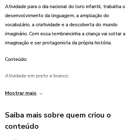
Atividade para o dia nacional do livro infantil, trabalha o
desenvolvimento da linguagem, a ampliação do
vocabulário, a criatividade e a descoberta do mundo
imaginário. Com essa lembrancinha a criança vai soltar a
imaginação e ser protagonista da própria história.
Conteúdo:
Atividade em preto e branco;
Espaço para desenhar e/ou escrever o livro favorito;
Mostrar mais
Frases com letra bastão para pintar.
Saiba mais sobre quem criou o
conteúdo