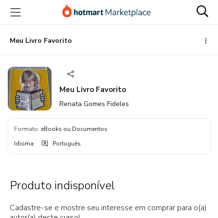
Ir
Ir
Ir
para
para
para
o
o
o
conteúdo
pagamento
rodapé
Meu Livro Favorito
principal
Meu Livro Favorito
Renata Gomes Fideles
Formato
:
eBooks ou Documentos
Idioma
:
Português
Produto indisponível
Cadastre-se e mostre seu interesse em comprar para o(a)
autor(a) deste curso!