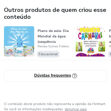
❤️Amo o que eu faço, tudo é feito com muito zelo e amor.
Outros produtos de quem criou esse
conteúdo
Gratidão a Deus e a vocês pelo oportunidade e confiança
depositada até aqui.
Plano de aula: Dia
P
Mundial da água
b
Contatos: WhatsApp (27)99921-2873
(sequência
Renata Gomes Fideles
R
didática)
e-mail: agenciareoficial@gmail.com
Educacional
Dúvidas frequentes
O conteúdo deste produto não representa a opinião da Hotmart.
Se você vir informações inadequadas,
denuncie aqui