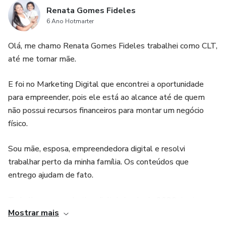
Renata Gomes Fideles
6 Ano Hotmarter
Olá, me chamo Renata Gomes Fideles trabalhei como CLT,
até me tornar mãe.
E foi no Marketing Digital que encontrei a oportunidade
para empreender, pois ele está ao alcance até de quem
não possui recursos financeiros para montar um negócio
físico.
Sou mãe, esposa, empreendedora digital e resolvi
trabalhar perto da minha família. Os conteúdos que
entrego ajudam de fato.
Trabalho com marketing digital desde de 2020, tanto
Mostrar mais
como afiliada como produtora e coprodutora.