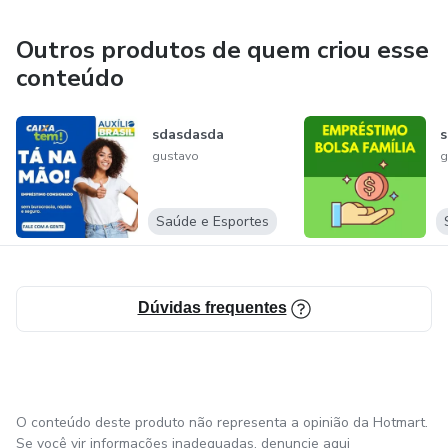
Outros produtos de quem criou esse
conteúdo
sdasdasda
s
gustavo
g
Saúde e Esportes
Dúvidas frequentes
O conteúdo deste produto não representa a opinião da Hotmart.
Se você vir informações inadequadas,
denuncie aqui