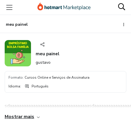
Ir
Ir
Ir
para
para
para
o
o
o
conteúdo
pagamento
rodapé
meu painel
principal
meu painel
gustavo
Formato
:
Cursos Online e Serviços de Assinatura
Idioma
:
Português
sdaaaaaaaaaaaaaaaaaaaaaaaaaaaaaaaaaasdaaaaaaaaaaaaaaaa
Mostrar mais