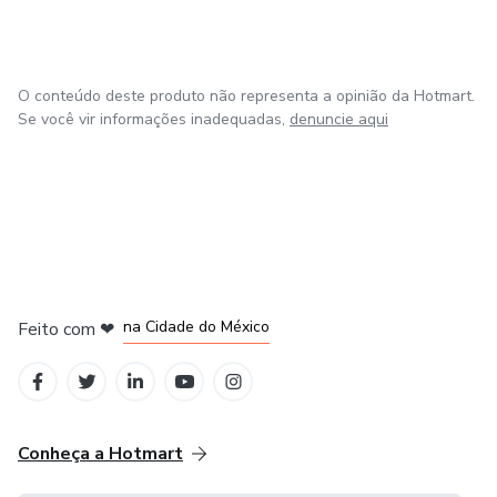
O conteúdo deste produto não representa a opinião da Hotmart.
Se você vir informações inadequadas,
denuncie aqui
em Bogotá
em Amsterdam
em Madrid
na Cidade do México
Feito com
❤
em Belo Horizonte
Conheça a Hotmart