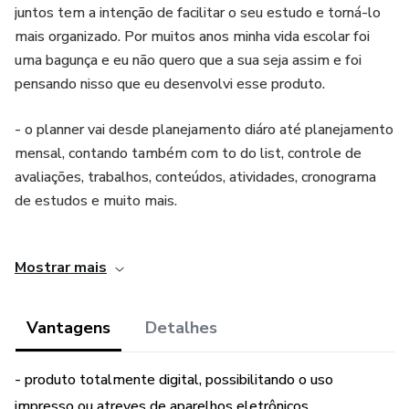
juntos tem a intenção de facilitar o seu estudo e torná-lo
mais organizado. Por muitos anos minha vida escolar foi
uma bagunça e eu não quero que a sua seja assim e foi
pensando nisso que eu desenvolvi esse produto.
- o planner vai desde planejamento diáro até planejamento
mensal, contando também com to do list, controle de
avaliações, trabalhos, conteúdos, atividades, cronograma
de estudos e muito mais.
- além dos métodos de anotações que iram te ajudar a
Mostrar mais
fazer resumos eficientes para o seus estudos
- contando com 4 cores diferentes sendo elas rosa, roxo,
Vantagens
Detalhes
verde e cinza
- produto totalmente digital, possibilitando o uso
impresso ou atreves de aparelhos eletrônicos