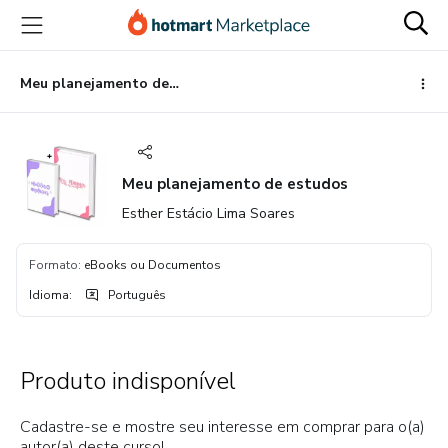
Ir
Ir
Ir
para
para
para
o
o
o
conteúdo
pagamento
rodapé
Meu planejamento de estudos
principal
Meu planejamento de estudos
Esther Estácio Lima Soares
Formato
:
eBooks ou Documentos
Idioma
:
Português
Produto indisponível
Cadastre-se e mostre seu interesse em comprar para o(a)
autor(a) deste curso!