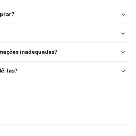
mprar?
rmações inadequadas?
ê-las?