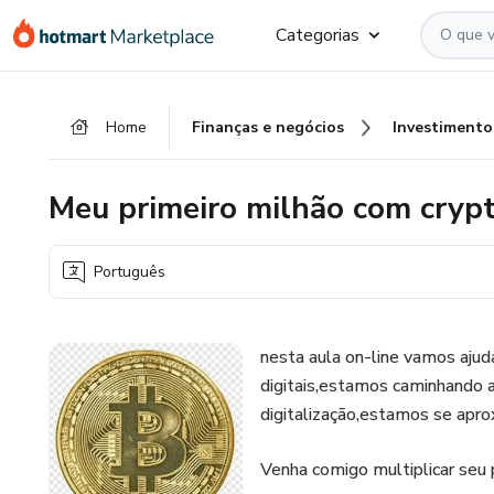
Ir
Ir
Ir
Categorias
para
para
para
o
o
o
conteúdo
pagamento
rodapé
Home
Finanças e negócios
Investimento
principal
Meu primeiro milhão com cryp
Português
nesta aula on-line vamos ajud
digitais,estamos caminhando a 
digitalização,estamos se apro
Venha comigo multiplicar seu 