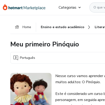
Ir
Ir
Ir
Categorias
para
para
para
o
o
o
conteúdo
pagamento
rodapé
Home
Ensino e estudo acadêmico
Litera
principal
Meu primeiro Pinóquio
Português
Nesse curso vamos aprender a
muitos adultos: O Pinóquio.
Este é considerado um curso b
personagem, em seguida apren