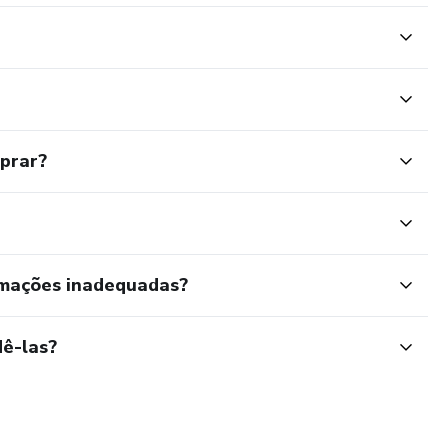
mprar?
rmações inadequadas?
ê-las?