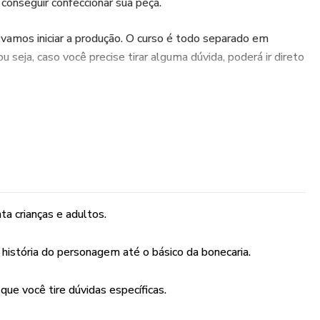
conseguir confeccionar sua peça.
vamos iniciar a produção. O curso é todo separado em
 seja, caso você precise tirar alguma dúvida, poderá ir direto
.
az de produzir seu próprio boneco, seja para presentear
ar renda com isso.
ta crianças e adultos.
história do personagem até o básico da bonecaria.
que você tire dúvidas específicas.