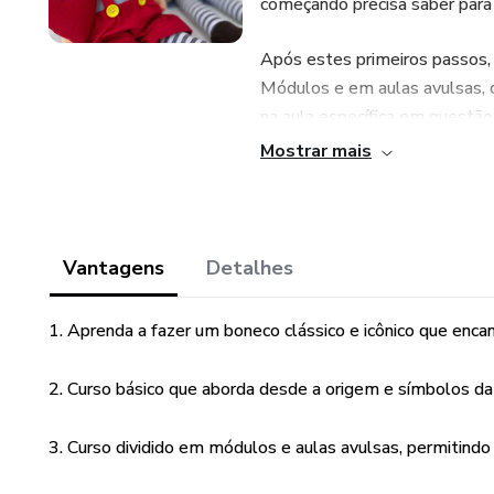
começando precisa saber para 
Após estes primeiros passos, 
Módulos e em aulas avulsas, ou
na aula específica em questão
Mostrar mais
Ao fim do curso, você será cap
alguém, seja para vender e ger
Vantagens
Detalhes
1. Aprenda a fazer um boneco clássico e icônico que encan
2. Curso básico que aborda desde a origem e símbolos da 
3. Curso dividido em módulos e aulas avulsas, permitindo 