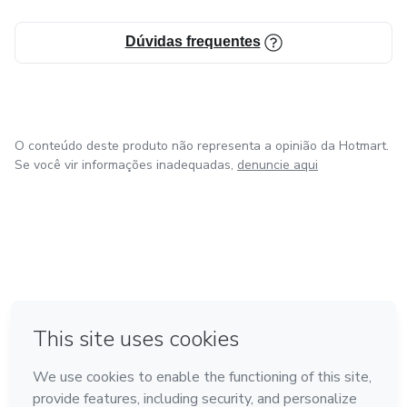
Dúvidas frequentes
O conteúdo deste produto não representa a opinião da Hotmart.
Se você vir informações inadequadas,
denuncie aqui
em Amsterdam
em Madrid
em Bogotá
Feito com
❤
em Belo Horizonte
na Cidade do México