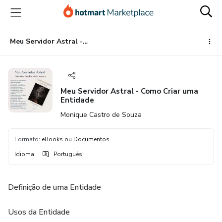
Ir
Ir
Ir
para
para
para
o
o
o
conteúdo
pagamento
rodapé
Meu Servidor Astral - Como Criar uma Entidade
principal
Meu Servidor Astral - Como Criar uma
Entidade
Monique Castro de Souza
Formato
:
eBooks ou Documentos
Idioma
:
Português
Definição de uma Entidade
Usos da Entidade