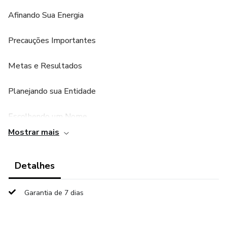
Afinando Sua Energia
Precauções Importantes
Metas e Resultados
Planejando sua Entidade
Escolhendo um Nome
Mostrar mais
A Aparência de sua Entidade
Detalhes
Hospedando Sua Entidade
Hora de Alimentar
Garantia de 7 dias
Habilidades Mágicas