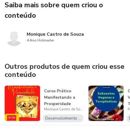
Saiba mais sobre quem criou o
Duração da Vida
conteúdo
Programando Seu Intento
Monique Castro de Souza
Dando Vida a Sua Entidade
4 Ano Hotmarter
Contatando Sua Entidade
Outros produtos de quem criou esse
Guia de Preparação
conteúdo
Adaptações da Entidade
Curso Prático
C
Manifestando a
V
Prosperidade
T
Monique Castro de Souza
Desenvolvimento Pessoal