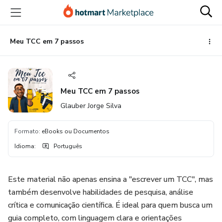
Ir
Ir
Ir
para
para
para
o
o
o
conteúdo
pagamento
rodapé
Meu TCC em 7 passos
principal
Meu TCC em 7 passos
Glauber Jorge Silva
Formato
:
eBooks ou Documentos
Idioma
:
Português
Este material não apenas ensina a "escrever um TCC", mas
também desenvolve habilidades de pesquisa, análise
crítica e comunicação científica. É ideal para quem busca um
guia completo, com linguagem clara e orientações