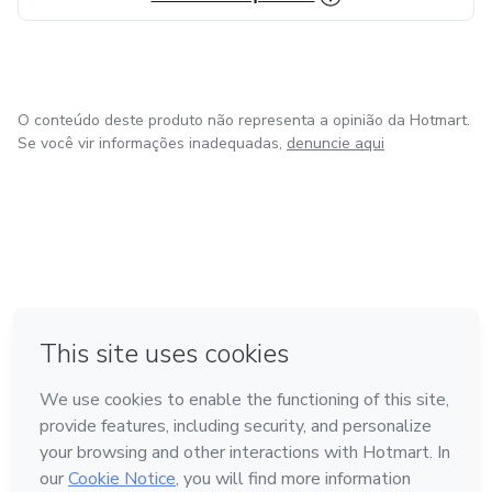
O conteúdo deste produto não representa a opinião da Hotmart.
Se você vir informações inadequadas,
denuncie aqui
em Amsterdam
em Madrid
em Bogotá
Feito com
❤
em Belo Horizonte
na Cidade do México
Conheça a Hotmart