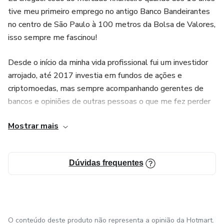
tive meu primeiro emprego no antigo Banco Bandeirantes
no centro de São Paulo à 100 metros da Bolsa de Valores,
isso sempre me fascinou!
Desde o início da minha vida profissional fui um investidor
arrojado, até 2017 investia em fundos de ações e
criptomoedas, mas sempre acompanhando gerentes de
bancos e opiniões de outras pessoas o que me fez perder
quantias consideráveis de dinheiro.
Mostrar mais
Porém, como há males que vêm para o bem, essas
experiências negativas me levaram a novas buscas pelo
Dúvidas frequentes
sucesso financeiro me incentivando a estudar, foi assim que
me tornei um trader!
O conteúdo deste produto não representa a opinião da Hotmart.