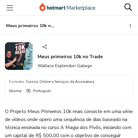
Ir
Ir
Ir
para
para
para
o
o
o
conteúdo
pagamento
rodapé
Meus primeiros 10k no Trade
principal
Meus primeiros 10k no Trade
Wallace Esplendori Galiego
Formato
:
Cursos Online e Serviços de Assinatura
Idioma
:
Português
O Projeto Meus Primeiros 10k reais consiste em uma série
de vídeos onde opero uma sequência de dias baseado na
técnica ensinada no curso A Magia dos Pivôs, iniciando com
um capital de R$ 500,00 com o objetivo de conseguir