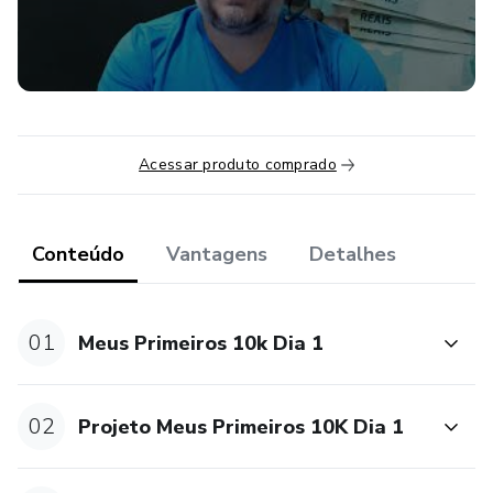
As gravações foram feitas em conta de demonstração
para apresentação da técnica.
Anexo você ganha uma planilha de acompanhamento de
diário de trades.
Acessar produto comprado
“Todas as estratégias e investimentos envolvem risco de
perda. Nenhuma informação contida neste produto deve
ser interpretada como uma garantia de resultados.”
Conteúdo
Vantagens
Detalhes
01
Meus Primeiros 10k Dia 1
02
Projeto Meus Primeiros 10K Dia 1