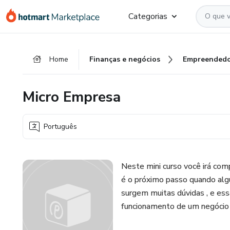
Ir
Ir
Ir
Categorias
para
para
para
o
o
o
conteúdo
pagamento
rodapé
Home
Finanças e negócios
Empreendedo
principal
Micro Empresa
Português
Neste mini curso você irá com
é o próximo passo quando al
surgem muitas dúvidas , e ess
funcionamento de um negócio ,