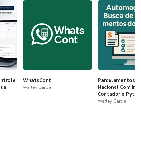
ontrole
WhatsCont
Parcelamentos S
Sua
Nacional Com Int
Warley Garcia
Contador e Pytho
Warley Garcia