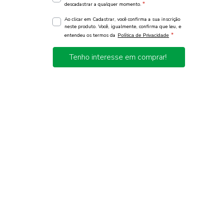
*
descadastrar a qualquer momento.
Ao clicar em Cadastrar, você confirma a sua inscrição
neste produto. Você, igualmente, confirma que leu, e
*
entendeu os termos da
Política de Privacidade
Tenho interesse em comprar!