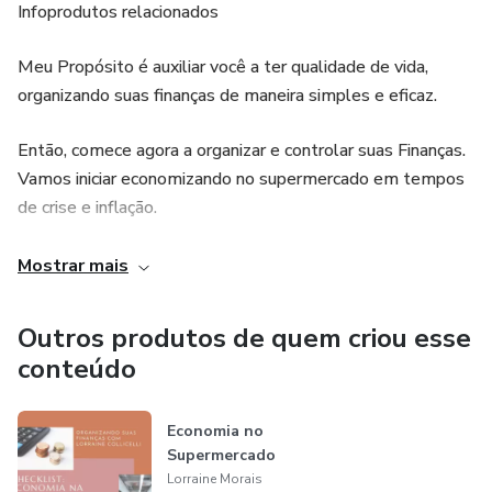
Infoprodutos relacionados
Meu Propósito é auxiliar você a ter qualidade de vida,
organizando suas finanças de maneira simples e eficaz.
Então, comece agora a organizar e controlar suas Finanças.
Vamos iniciar economizando no supermercado em tempos
de crise e inflação.
Usar técnicas financeiras ao nosso favor é imprescindível,
Mostrar mais
eu te forneço as técnicas e você as coloca em prática. Ok!?
Outros produtos de quem criou esse
Vamos lá!!! $$$$$$
conteúdo
Economia no
Supermercado
Lorraine Morais