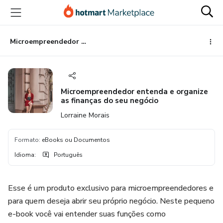
Ir
Ir
Ir
para
para
para
o
o
o
conteúdo
pagamento
rodapé
Microempreendedor entenda e organize as finanças do seu negócio
principal
Microempreendedor entenda e organize
as finanças do seu negócio
Lorraine Morais
Formato
:
eBooks ou Documentos
Idioma
:
Português
Esse é um produto exclusivo para microempreendedores e
para quem deseja abrir seu próprio negócio. Neste pequeno
e-book você vai entender suas funções como