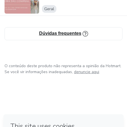
Geral
Dúvidas frequentes
O conteúdo deste produto não representa a opinião da Hotmart.
Se você vir informações inadequadas,
denuncie aqui
em Amsterdam
em Madrid
em Bogotá
Feito com
❤