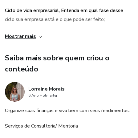
Ciclo de vida empresarial, Entenda em qual fase desse
ciclo sua empresa está e o que pode ser feito;
Criação de valor para conquistar clientes;
Mostrar mais
Tendencias do mercado;
Saiba mais sobre quem criou o
conteúdo
4 Maneiras de ser competitivo e se destacar, fidelizando
seus clientes;
Lorraine Morais
Passo a passo para fazer seu fluxo de caixa;
6 Ano Hotmarter
mais brindes
Organize suas finanças e viva bem com seus rendimentos.
Serviços de Consultoria/ Mentoria