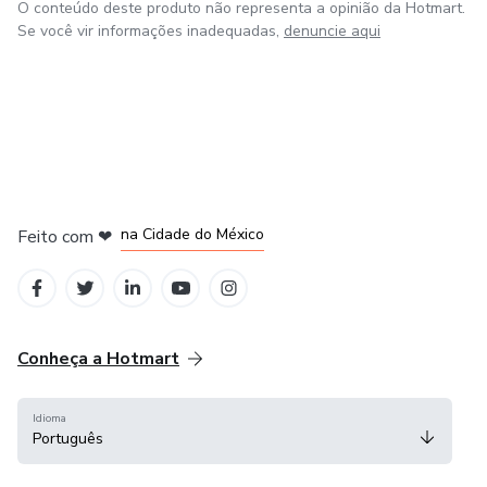
O conteúdo deste produto não representa a opinião da Hotmart.
Se você vir informações inadequadas,
denuncie aqui
em Bogotá
em Amsterdam
em Madrid
na Cidade do México
Feito com
❤
em Belo Horizonte
Conheça a Hotmart
Idioma
Português