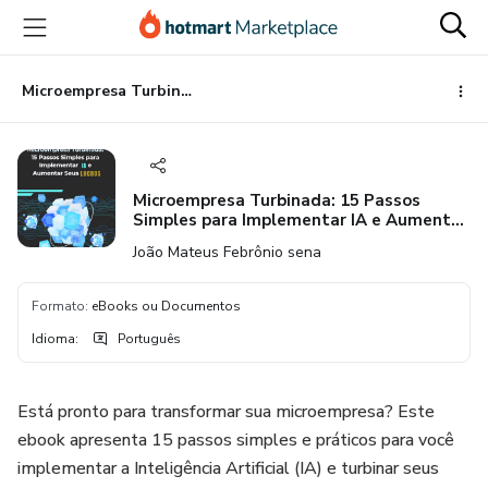
Ir
Ir
Ir
para
para
para
o
o
o
conteúdo
pagamento
rodapé
Microempresa Turbinada: 15 Passos Simples para Implementar IA e Aumentar Seus LUCROS
principal
Microempresa Turbinada: 15 Passos
Simples para Implementar IA e Aumentar
Seus LUCROS
João Mateus Febrônio sena
Formato
:
eBooks ou Documentos
Idioma
:
Português
Está pronto para transformar sua microempresa? Este
ebook apresenta 15 passos simples e práticos para você
implementar a Inteligência Artificial (IA) e turbinar seus