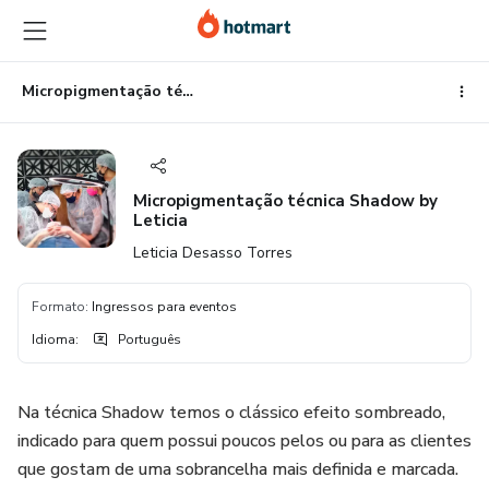
Ir
Ir
Ir
para
para
para
o
o
o
conteúdo
pagamento
rodapé
Micropigmentação técnica Shadow by Leticia
principal
Micropigmentação técnica Shadow by
Leticia
Leticia Desasso Torres
Formato
:
Ingressos para eventos
Idioma
:
Português
Na técnica Shadow temos o clássico efeito sombreado,
indicado para quem possui poucos pelos ou para as clientes
que gostam de uma sobrancelha mais definida e marcada.