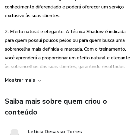
conhecimento diferenciado e poderá oferecer um serviço
exclusivo às suas clientes.
2. Efeito natural e elegante: A técnica Shadow é indicada
para quem possui poucos pelos ou para quem busca uma
sobrancelha mais definida e marcada. Com o treinamento,
você aprenderá a proporcionar um efeito natural e elegante
às sobrancelhas das suas clientes, garantindo resultados
satisfatórios e duradouros.
Mostrar mais
3. Mercado em crescimento: A área de micropigmentação
Saiba mais sobre quem criou o
está em constante crescimento, tanto no mercado nacional
quanto no mercado internacional. Ao se especializar nessa
conteúdo
técnica, você estará abrindo portas para aproveitar as
oportunidades de trabalho e empreendedorismo nesse
Leticia Desasso Torres