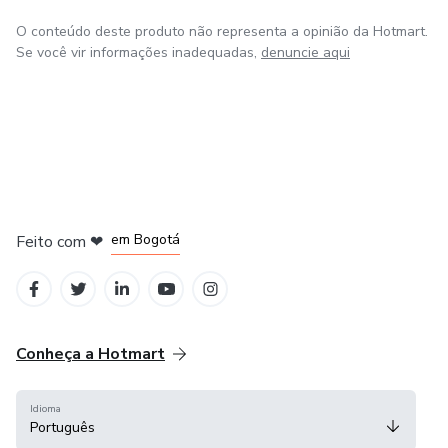
O conteúdo deste produto não representa a opinião da Hotmart.
Se você vir informações inadequadas,
denuncie aqui
em Amsterdam
em Madrid
em Bogotá
Feito com
❤
em Belo Horizonte
na Cidade do México
Conheça a Hotmart
Idioma
Português