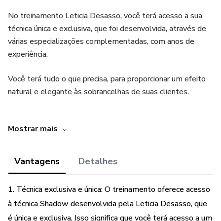
No treinamento Leticia Desasso, você terá acesso a sua
técnica única e exclusiva, que foi desenvolvida, através de
várias especializações complementadas, com anos de
experiência.
Você terá tudo o que precisa, para proporcionar um efeito
natural e elegante às sobrancelhas de suas clientes.
Se especializar-se pode abrir muitas portas nesse mercado
Mostrar mais
que só cresce, nacional e mundialmente.
Pré- requisito: Já ser designer de sobrancelhas.
Vantagens
Detalhes
1. Técnica exclusiva e única: O treinamento oferece acesso
à técnica Shadow desenvolvida pela Leticia Desasso, que
é única e exclusiva. Isso significa que você terá acesso a um