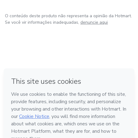
Deus com seriedade e unção.
O conteúdo deste produto não representa a opinião da Hotmart.
👉 **Garanta agora já o seu
Se você vir informações inadequadas,
denuncie aqui
em Amsterdam
em Madrid
em Bogotá
Feito com
❤
em Belo Horizonte
na Cidade do México
Conheça a Hotmart
Idioma
Português