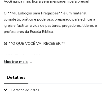
Você nunca mais ficará sem mensagem para pregar!
O **Mil Esboços para Pregações** é um material
completo, prático e poderoso, preparado para edificar a
igreja e facilitar a vida de pastores, pregadores, líderes e
professores da Escola Bíblica.
📖 **O QUE VOCÊ VAI RECEBER:**
✅ 1.000 esboços bíblicos organizados
Mostrar mais
✅ Temas variados: fé, salvação, santidade, família, vitória,
esperança, avivamento, cruz, graça e muito mais
Detalhes
✅ Esboços com **introdução, desenvolvimento e
Garantia de 7 dias
conclusão**
✅ Base totalmente bíblica