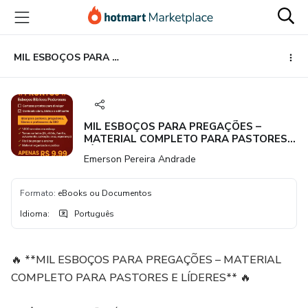
Ir
Ir
Ir
para
para
para
o
o
o
conteúdo
pagamento
rodapé
MIL ESBOÇOS PARA PREGAÇÕES – MATERIAL COMPLETO PARA PASTORES E LÍDERES** 🔥
principal
MIL ESBOÇOS PARA PREGAÇÕES –
MATERIAL COMPLETO PARA PASTORES E
LÍDERES** 🔥
Emerson Pereira Andrade
Formato
:
eBooks ou Documentos
Idioma
:
Português
🔥 **MIL ESBOÇOS PARA PREGAÇÕES – MATERIAL
COMPLETO PARA PASTORES E LÍDERES** 🔥