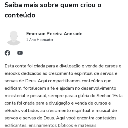
Saiba mais sobre quem criou o
✅ Ideal para cultos, campanhas, cruzadas, EBD e vigílias
conteúdo
🎯 **PARA QUEM É ESSE MATERIAL?**
Emerson Pereira Andrade
✔ Pastores
1 Ano Hotmarter
✔ Evangelistas
Esta conta foi criada para a divulgação e venda de cursos e
✔ Missionários
eBooks dedicados ao crescimento espiritual de servos e
servas de Deus. Aqui compartilhamos conteúdos que
✔ Líderes de célula
edificam, fortalecem a fé e ajudam no desenvolvimento
ministerial e pessoal, sempre para a glória do Senhor."Esta
✔ Professores da EBD
conta foi criada para a divulgação e venda de cursos e
eBooks voltados ao crescimento espiritual e musical de
✔ Pregadores iniciantes e experientes
servos e servas de Deus. Aqui você encontra conteúdos
💡 **BENEFÍCIOS:**
edificantes, ensinamentos bíblicos e materiais