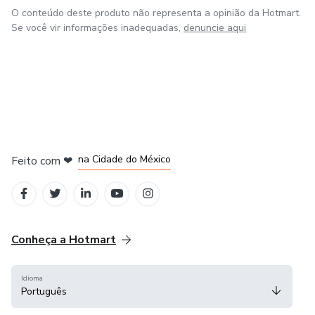
O conteúdo deste produto não representa a opinião da Hotmart.
Se você vir informações inadequadas,
denuncie aqui
em Bogotá
em Amsterdam
em Madrid
na Cidade do México
Feito com
❤
em Belo Horizonte
Conheça a Hotmart
Idioma
Português