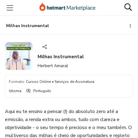
Ir
Ir
Ir
para
para
para
o
o
o
conteúdo
pagamento
rodapé
Milhas Instrumental
principal
Milhas Instrumental
Herbert Amaral
Formato
:
Cursos Online e Serviços de Assinatura
Idioma
:
Português
Aqui eu te ensino a pensar (!) do absoluto zero até a
emissão, a renda extra ou ambos, tudo com clareza e
objetividade - o seu tempo é precioso e o meu também. O
multiverso das milhas é cheio de oportunidades e repleto