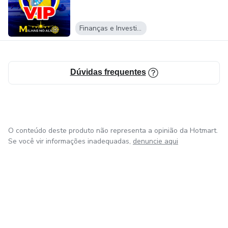
✅ Acesso a consultor e gerente para adesão dos melhores
cartões do mercado;
Finanças e Investimentos
✅ Planilha para controlar suas milhas;
Dúvidas frequentes
✅ Interação com todos os membros;
O conteúdo deste produto não representa a opinião da Hotmart.
Se você vir informações inadequadas,
denuncie aqui
em Amsterdam
em Madrid