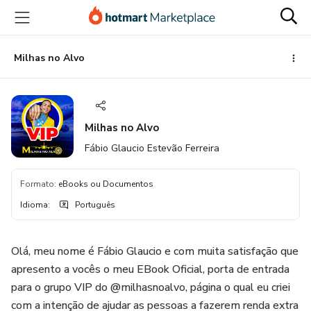
Ir
Ir
Ir
para
para
para
o
o
o
conteúdo
pagamento
rodapé
Milhas no Alvo
principal
Milhas no Alvo
Fábio Glaucio Estevão Ferreira
Formato
:
eBooks ou Documentos
Idioma
:
Português
Olá, meu nome é Fábio Glaucio e com muita satisfação que
apresento a vocês o meu EBook Oficial, porta de entrada
para o grupo VIP do @milhasnoalvo, página o qual eu criei
com a intenção de ajudar as pessoas a fazerem renda extra