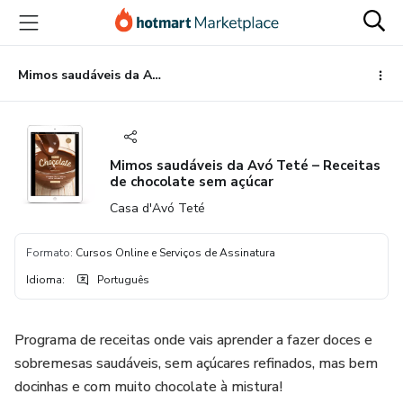
Ir
Ir
Ir
para
para
para
o
o
o
conteúdo
pagamento
rodapé
Mimos saudáveis da Avó Teté – Receitas de chocolate sem açúcar
principal
Mimos saudáveis da Avó Teté – Receitas
de chocolate sem açúcar
Casa d'Avó Teté
Formato
:
Cursos Online e Serviços de Assinatura
Idioma
:
Português
Programa de receitas onde vais aprender a fazer doces e
sobremesas saudáveis, sem açúcares refinados, mas bem
docinhas e com muito chocolate à mistura!