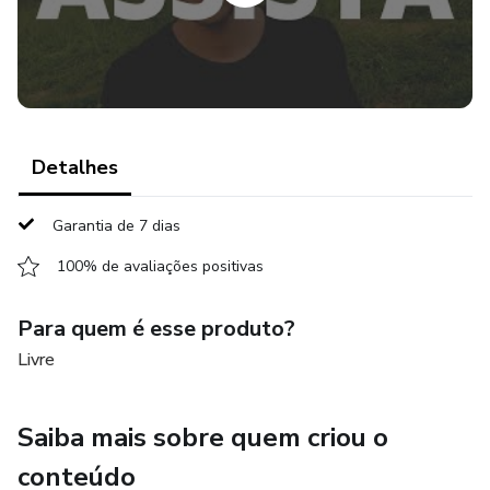
9-O problema da pornografia
10-Obtendo resultados de sucesso
11-Passe uma imagem boa!
Detalhes
12-Você é um taker ou um giver?
13-Coloque tudo em prática
Garantia de 7 dias
100% de avaliações positivas
14-Indicações de livros para o aumento do seu Mindset.
Para quem é esse produto?
Livre
Saiba mais sobre quem criou o
conteúdo