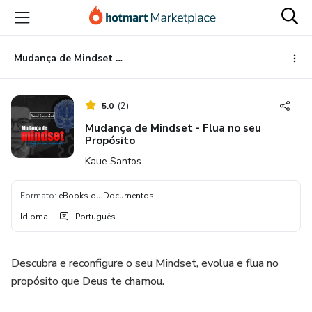
Ir
Ir
Ir
para
para
para
o
o
o
conteúdo
pagamento
rodapé
Mudança de Mindset - Flua no seu Propósito
principal
5.0
(
2
)
Mudança de Mindset - Flua no seu
Propósito
Kaue Santos
Formato
:
eBooks ou Documentos
Idioma
:
Português
Descubra e reconfigure o seu Mindset, evolua e flua no
propósito que Deus te chamou.