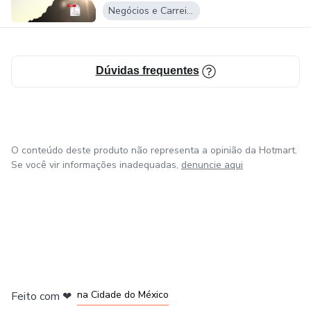
Negócios e Carreira
Dúvidas frequentes
O conteúdo deste produto não representa a opinião da Hotmart.
Se você vir informações inadequadas,
denuncie aqui
em Bogotá
em Amsterdam
em Madrid
na Cidade do México
Feito com
❤