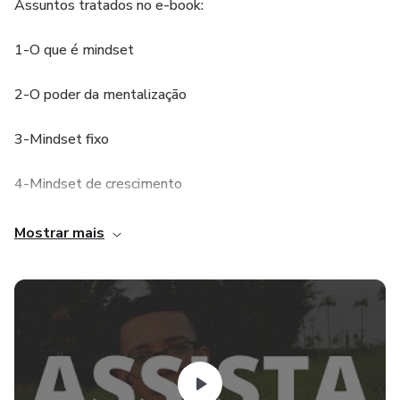
Assuntos tratados no e-book:
1-O que é mindset
2-O poder da mentalização
3-Mindset fixo
4-Mindset de crescimento
5-Hacks para melhorar o seu mindset
Mostrar mais
6-Flua no seu propósito
7-Ligado na fonte
8-Mindset e o jovem