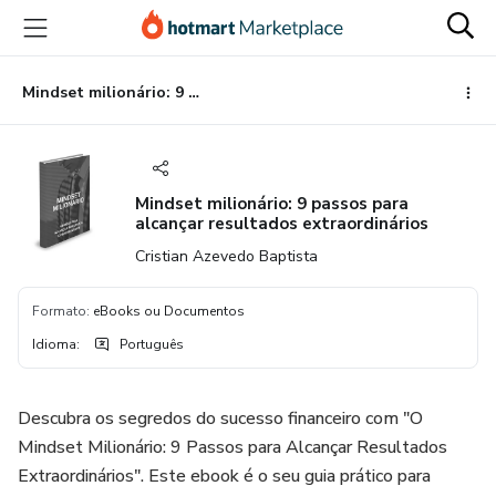
Ir
Ir
Ir
para
para
para
o
o
o
conteúdo
pagamento
rodapé
Mindset milionário: 9 passos para alcançar resultados extraordinários
principal
Mindset milionário: 9 passos para
alcançar resultados extraordinários
Cristian Azevedo Baptista
Formato
:
eBooks ou Documentos
Idioma
:
Português
Descubra os segredos do sucesso financeiro com "O
Mindset Milionário: 9 Passos para Alcançar Resultados
Extraordinários". Este ebook é o seu guia prático para