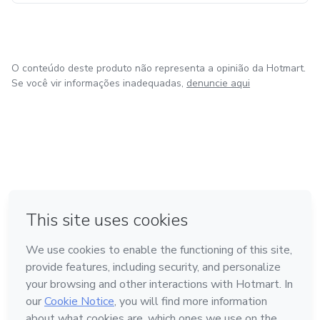
O conteúdo deste produto não representa a opinião da Hotmart.
Se você vir informações inadequadas,
denuncie aqui
em Bogotá
em Amsterdam
em Madrid
na Cidade do México
Feito com
❤
em Belo Horizonte
Conheça a Hotmart