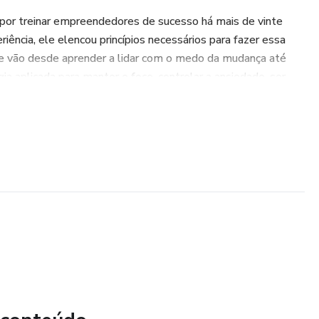
por treinar empreendedores de sucesso há mais de vinte
iência, ele elencou princípios necessários para fazer essa
 vão desde aprender a lidar com o medo da mudança até
ia aplicada para manter o foco, controlar a ansiedade, ser
uito mais. “Este livro vai ajudar você a construir, passo a
nte de sucesso. Você vai entender como o seu cérebro
ma reprogramação de comportamentos e trazer para sua vida
nçar