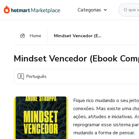
Ir
Ir
Ir
Categorias
para
para
para
o
o
o
conteúdo
pagamento
rodapé
Home
Mindset Vencedor (Ebook Completo)
principal
Mindset Vencedor (Ebook Com
Português
Fique rico mudando o seu jeit
conexões. Mas existe uma cha
ações, atitudes e iniciativas
reprogramar esse sistema para
mudando a forma de pensar.