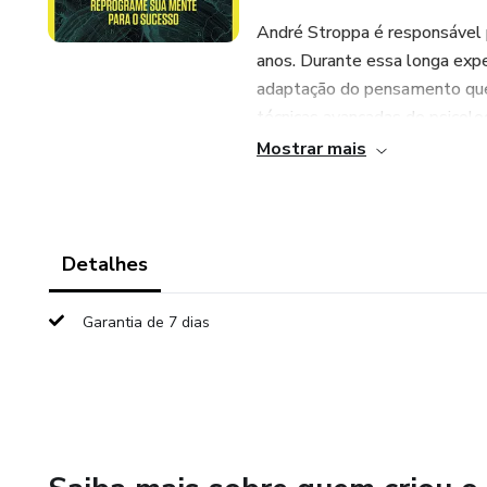
André Stroppa é responsável 
anos. Durante essa longa exper
adaptação do pensamento que
técnicas avançadas de psicolog
mais dinâmico, não desistir e m
Mostrar mais
passo, etapa a etapa, sua me
funciona, aprender a fazer u
as conquistas que deseja alca
Detalhes
Garantia de 7 dias