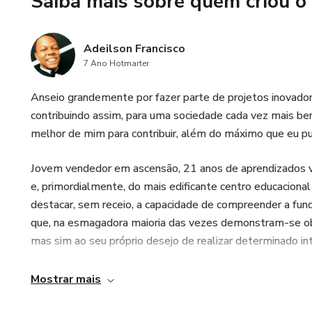
Saiba mais sobre quem criou o
Adeilson Francisco
7 Ano Hotmarter
Anseio grandemente por fazer parte de projetos inovadore
contribuindo assim, para uma sociedade cada vez mais ben
melhor de mim para contribuir, além do máximo que eu pu
Jovem vendedor em ascensão, 21 anos de aprendizados vali
e, primordialmente, do mais edificante centro educacional
destacar, sem receio, a capacidade de compreender a fund
que, na esmagadora maioria das vezes demonstram-se ob
mas sim ao seu próprio desejo de realizar determinado int
Por fim, espero que seja de enorme proveito as colabora
Mostrar mais
conhecimentos e esforços possam fazer com que vossas 