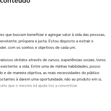
 conteúdo
s que buscam beneficiar e agregar valor à vida das pessoas,
evolente, próspera e justa. Estou disposto a extrair o
der, com os sonhos e objetivos de cada um.
osos obtidos através de cursos, experiências sociais, livros
 existente: a vida. Entre uma de minhas habilidades, posso
o e de maneira objetiva, as reais necessidades do público
stantes à darem uma oportunidade, não ao produto em si,
uito que o mesmo irá ajuda-los a concretizar.
ções que irão se suceder entre nós, e que meus
vendas expandam grandiosamente. O céu nunca foi, e jamais