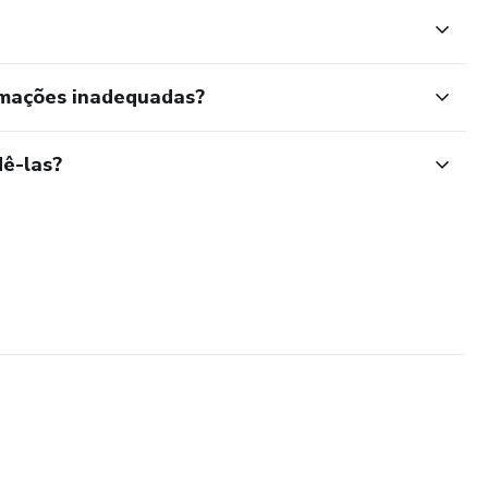
rmações inadequadas?
ê-las?