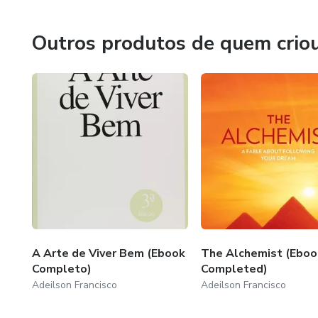
será o limite para nós.
Grande abraço, fique com Deus!
Outros produtos de quem crio
A Arte de Viver Bem (Ebook
The Alchemist (Eboo
Completo)
Completed)
Adeilson Francisco
Adeilson Francisco