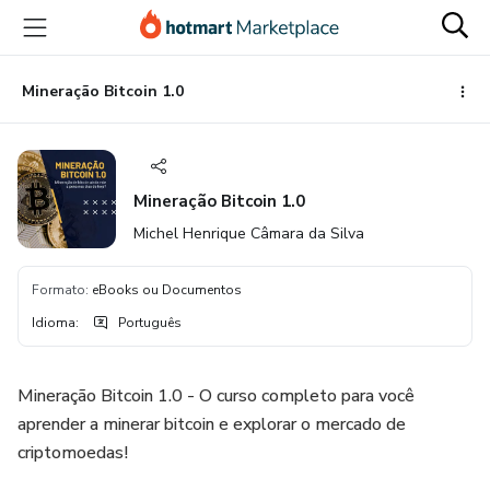
Ir
Ir
Ir
para
para
para
o
o
o
conteúdo
pagamento
rodapé
Mineração Bitcoin 1.0
principal
Mineração Bitcoin 1.0
Michel Henrique Câmara da Silva
Formato
:
eBooks ou Documentos
Idioma
:
Português
Mineração Bitcoin 1.0 - O curso completo para você
aprender a minerar bitcoin e explorar o mercado de
criptomoedas!