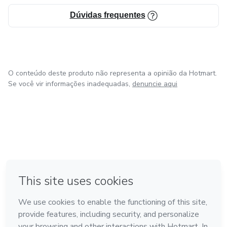
Dúvidas frequentes
O conteúdo deste produto não representa a opinião da Hotmart.
Se você vir informações inadequadas,
denuncie aqui
em Bogotá
em Amsterdam
em Madrid
na Cidade do México
Feito com
❤
em Belo Horizonte