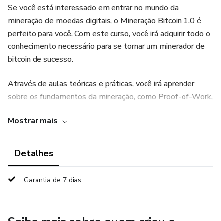
Se você está interessado em entrar no mundo da
mineração de moedas digitais, o Mineração Bitcoin 1.0 é
perfeito para você. Com este curso, você irá adquirir todo o
conhecimento necessário para se tornar um minerador de
bitcoin de sucesso.
Através de aulas teóricas e práticas, você irá aprender
sobre os fundamentos da mineração, como Proof-of-Work,
Blocos e Blockchain, Mineradores e Hashes
Mostrar mais
Criptografados. Além disso, você também irá entender a
competição e recompensas envolvidas na mineração, a
dificuldade de mineração e a recompensa pela mineração.
Detalhes
Compreendendo a importância da segurança da rede e a
Garantia de 7 dias
evolução do mercado, você estará preparado para
enfrentar os desafios da mineração de bitcoin. E não se
preocupe, pois o curso também aborda alternativas e