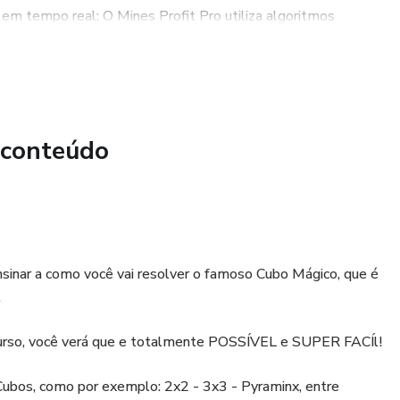
 em tempo real: O Mines Profit Pro utiliza algoritmos
ar oportunidades lucrativas. Isso significa que o robô é capaz
ões com base em informações atualizadas, aumentando a
ão de 98% do Mines Profit Pro, os usuários podem ter a
 conteúdo
 O robô envia sinais precisos e corretos, permitindo que os
r dinheiro no mercado financeiro.
sinar a como você vai resolver o famoso Cubo Mágico, que é
.
curso, você verá que e totalmente POSSÍVEL e SUPER FACÍl!
 Cubos, como por exemplo: 2x2 - 3x3 - Pyraminx, entre