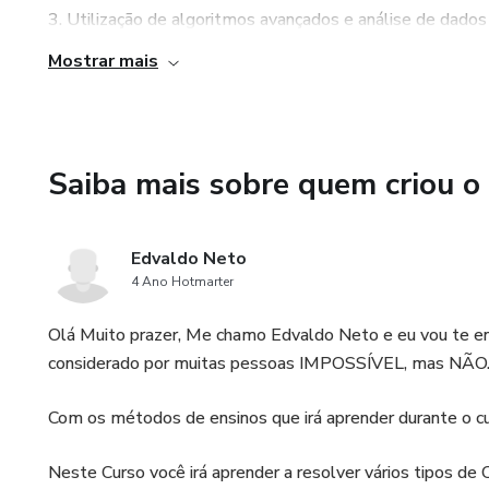
3. Utilização de algoritmos avançados e análise de dados
avançados e análise de dados em tempo real para identific
Mostrar mais
de analisar grandes quantidades de dados e tomar decis
precisão dos sinais enviados aos usuários.
4. Nunca perca uma oportunidade de lucrar: Com a precis
Saiba mais sobre quem criou o
certeza de que nunca perderão uma oportunidade de lucrar.
usuários aproveitem ao máximo as oportunidades de ganha
Edvaldo Neto
4 Ano Hotmarter
Olá Muito prazer, Me chamo Edvaldo Neto e eu vou te en
considerado por muitas pessoas IMPOSSÍVEL, mas NÃO
Com os métodos de ensinos que irá aprender durante o 
Neste Curso você irá aprender a resolver vários tipos de