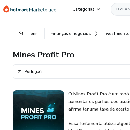
Ir
Ir
Ir
Categorias
para
para
para
o
o
o
conteúdo
pagamento
rodapé
Home
Finanças e negócios
Investimento
principal
Mines Profit Pro
Português
O Mines Profit Pro é um robô 
aumentar os ganhos dos usuári
afirma ter uma taxa de acert
Essa ferramenta utiliza algo