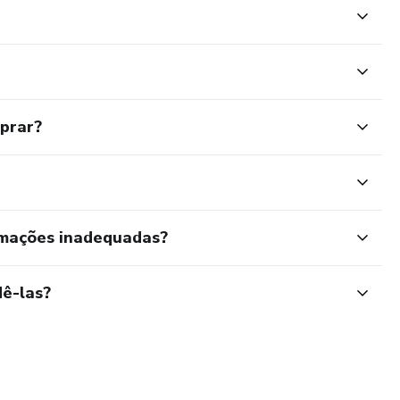
mprar?
rmações inadequadas?
ê-las?