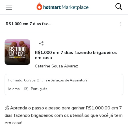
Ir
Ir
Ir
para
para
para
o
o
o
conteúdo
pagamento
rodapé
R$1.000 em 7 dias fazendo brigadeiros em casa
principal
R$1.000 em 7 dias fazendo brigadeiros
em casa
Catarine Souza Alvarez
Formato
:
Cursos Online e Serviços de Assinatura
Idioma
:
Português
💰 Aprenda o passo a passo para ganhar R$1.000,00 em 7
dias fazendo brigadeiros com os utensílios que você já tem
em casa!