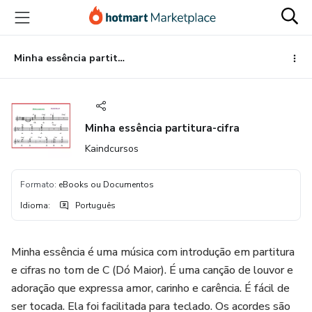
Ir
Ir
Ir
para
para
para
o
o
o
conteúdo
pagamento
rodapé
Minha essência partitura-cifra
principal
Minha essência partitura-cifra
Kaindcursos
Formato
:
eBooks ou Documentos
Idioma
:
Português
Minha essência é uma música com introdução em partitura
e cifras no tom de C (Dó Maior). É uma canção de louvor e
adoração que expressa amor, carinho e carência. É fácil de
ser tocada. Ela foi facilitada para teclado. Os acordes são