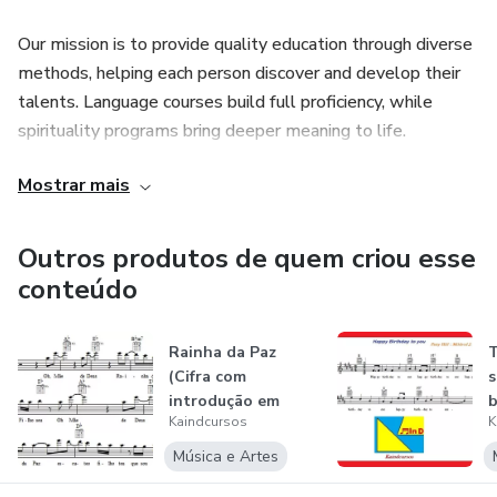
Our mission is to provide quality education through diverse
methods, helping each person discover and develop their
talents. Language courses build full proficiency, while
spirituality programs bring deeper meaning to life.
Mostrar mais
We believe every individual carries God-given gifts, and our
role is to help nurture them.
Outros produtos de quem criou esse
That’s why we say: “We carry seeds of success.”)
conteúdo
Kaindcursos é um Centro de Instrução e Aprendizagem,
Rainha da Paz
T
presencial e online em música (cifras, partituras, linguagem
(Cifra com
s
musical, produção musical), idiomas (inglês, espanhol,
introdução em
b
português, francês, Latim, Umbundu), espiritualidade,
Kaindcursos
K
partitura)
t
cultura e outros serviços de relacionas à educação,
Música e Artes
elaborando e editando os próprios conteúdos. Nosso