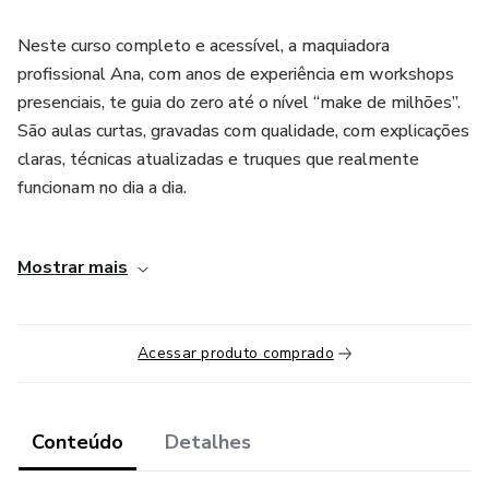
Neste curso completo e acessível, a maquiadora
profissional Ana, com anos de experiência em workshops
presenciais, te guia do zero até o nível “make de milhões”.
São aulas curtas, gravadas com qualidade, com explicações
claras, técnicas atualizadas e truques que realmente
funcionam no dia a dia.
Você vai aprender:
Mostrar mais
💖 Como preparar a pele para durar até 16 horas
💖 A base certa pro seu tom de pele e como escolher o
Acessar produto comprado
corretivo ideal
💖 Contorno, blush e iluminador sem exageros
Conteúdo
Detalhes