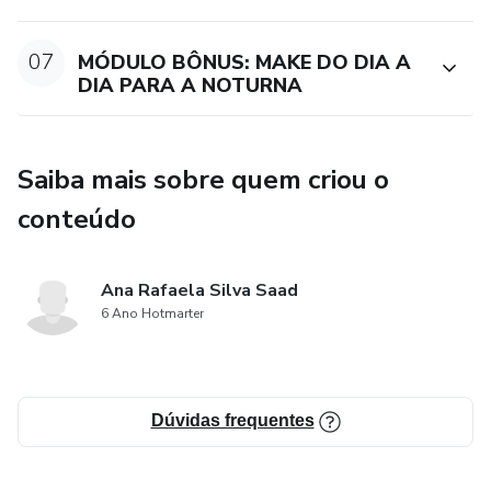
linda. Com “Minha Make, Minhas Regras”, a beleza está nas
suas mãos.
07
MÓDULO BÔNUS: MAKE DO DIA A
DIA PARA A NOTURNA
Inscreva-se agora e descubra o poder de se maquiar com
confiança e estilo!
Saiba mais sobre quem criou o
conteúdo
Ana Rafaela Silva Saad
6 Ano Hotmarter
Dúvidas frequentes