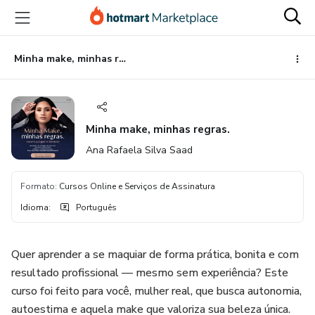
Ir
Ir
Ir
para
para
para
o
o
o
conteúdo
pagamento
rodapé
Minha make, minhas regras.
principal
Minha make, minhas regras.
Ana Rafaela Silva Saad
Formato
:
Cursos Online e Serviços de Assinatura
Idioma
:
Português
Quer aprender a se maquiar de forma prática, bonita e com
resultado profissional — mesmo sem experiência? Este
curso foi feito para você, mulher real, que busca autonomia,
autoestima e aquela make que valoriza sua beleza única.