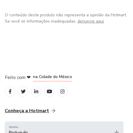
O conteúdo deste produto não representa a opinião da Hotmart.
Se você vir informações inadequadas,
denuncie aqui
em Bogotá
em Amsterdam
em Madrid
na Cidade do México
Feito com
❤
em Belo Horizonte
Conheça a Hotmart
Idioma
Português