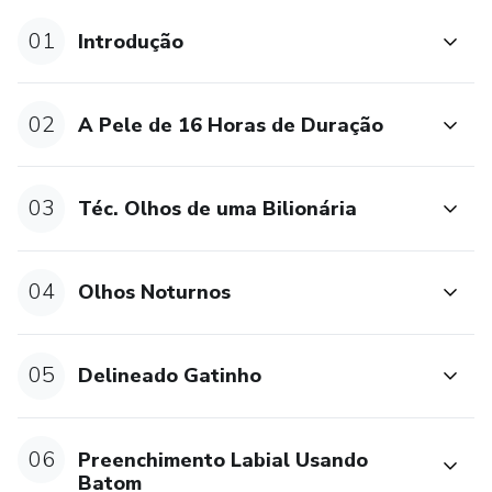
💖 Esfumado de olhos de dar inveja — do básico ao
noturno
01
Introdução
💖 Como colar cílios sem drama e acertar o delineado
gatinho
02
A Pele de 16 Horas de Duração
💖 Técnicas para transformar sua make do dia para a noite
03
Téc. Olhos de uma Bilionária
💖 Dicas práticas de batom e preenchimento labial
Bônus especial: uma aula extra para adaptar sua
04
Olhos Noturnos
maquiagem de forma versátil e elegante para qualquer
ocasião.
05
Delineado Gatinho
Tudo isso com acesso vitalício, linguagem simples,
legendas leves e foco na sua evolução real.
06
Preenchimento Labial Usando
Você não precisa mais depender de ninguém para se sentir
Batom