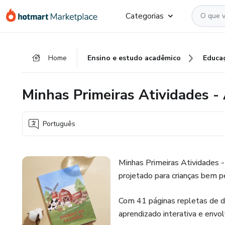
Ir
Ir
Ir
Categorias
para
para
para
o
o
o
conteúdo
pagamento
rodapé
Home
Ensino e estudo acadêmico
Educa
principal
Minhas Primeiras Atividades -
Português
Minhas Primeiras Atividades -
projetado para crianças bem pe
Com 41 páginas repletas de di
aprendizado interativa e envo