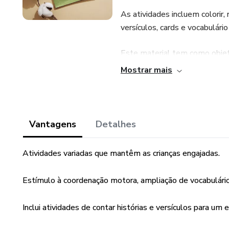
As atividades incluem colorir, 
versículos, cards e vocabulári
Este material tem como objetiv
os sons dos animais, o que n
Mostrar mais
da linguagem.
Além disso, o caderno visa exp
motora por meio de atividades 
Vantagens
Detalhes
versículos também promovem 
Atividades variadas que mantêm as crianças engajadas.
Este caderno de atividades é
proporcionar às crianças peque
Estímulo à coordenação motora, ampliação de vocabulário e
animais da fazenda, ao mesmo
desenvolvimento infantil.
Inclui atividades de contar histórias e versículos para um