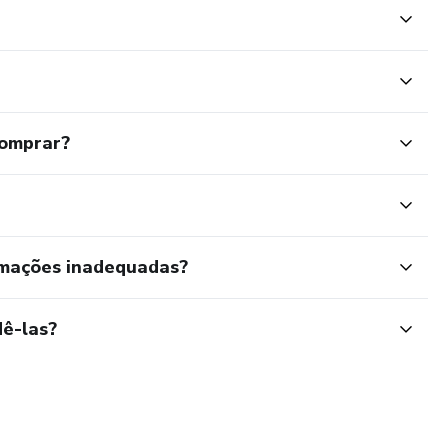
comprar?
rmações inadequadas?
ê-las?