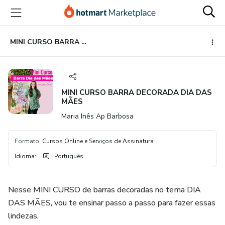
Ir
Ir
Ir
para
para
para
o
o
o
conteúdo
pagamento
rodapé
MINI CURSO BARRA DECORADA DIA DAS MÃES
principal
MINI CURSO BARRA DECORADA DIA DAS
MÃES
Maria Inês Ap Barbosa
Formato
:
Cursos Online e Serviços de Assinatura
Idioma
:
Português
Nesse MINI CURSO de barras decoradas no tema DIA
DAS MÃES, vou te ensinar passo a passo para fazer essas
lindezas.