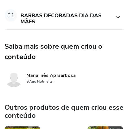
*BÔNUS: Cone personalizado dia das mães
01
BARRAS DECORADAS DIA DAS
MÃES
*BÔNUS: Apostila com as 2 receitas da aula mais risco do
desenho usado na barra
Saiba mais sobre quem criou o
Te espero nesse SUPER MINI CURSO!!
conteúdo
Maria Inês Ap Barbosa
9 Ano Hotmarter
Outros produtos de quem criou esse
conteúdo