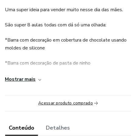
Uma super ideia para vender muito nesse dia das mães.
São super 8 aulas todas com dá só uma olhada:
*Barra com decoração em cobertura de chocolate usando
moldes de silicone
*Barra com decoração de pasta de ninho
*Barras com decoração usando forminhas de acetato
Mostrar mais
*Recheio para a barra
Acessar produto comprado
*Barras com decoração de pinturas na cobertura de
chocolate
Conteúdo
Detalhes
*Recheio para cone