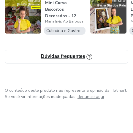
Mini Curso
M
Biscoitos
D
Decorados - 12
P
Maria Inês Ap Barbosa
M
MESES
Culinária e Gastronomia
Dúvidas frequentes
O conteúdo deste produto não representa a opinião da Hotmart.
Se você vir informações inadequadas,
denuncie aqui