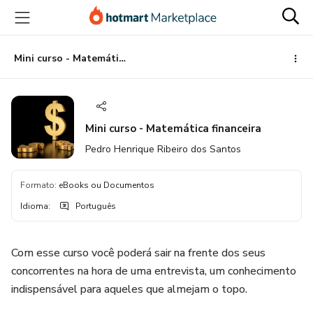
Ir
Ir
Ir
para
para
para
o
o
o
conteúdo
pagamento
rodapé
Mini curso - Matemática financeira
principal
Mini curso - Matemática financeira
Pedro Henrique Ribeiro dos Santos
Formato
:
eBooks ou Documentos
Idioma
:
Português
Com esse curso você poderá sair na frente dos seus
concorrentes na hora de uma entrevista, um conhecimento
indispensável para aqueles que almejam o topo.