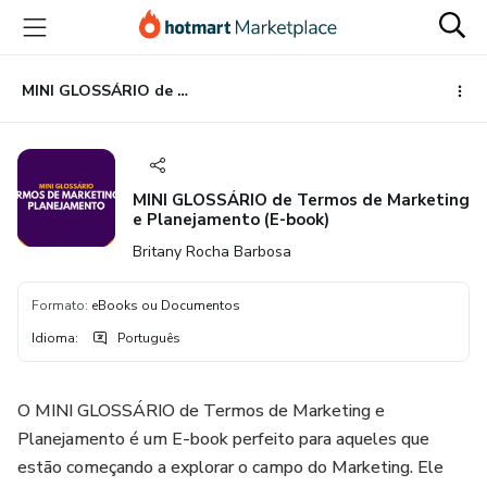
Ir
Ir
Ir
para
para
para
o
o
o
conteúdo
pagamento
rodapé
MINI GLOSSÁRIO de Termos de Marketing e Planejamento (E-book)
principal
MINI GLOSSÁRIO de Termos de Marketing
e Planejamento (E-book)
Britany Rocha Barbosa
Formato
:
eBooks ou Documentos
Idioma
:
Português
O MINI GLOSSÁRIO de Termos de Marketing e
Planejamento é um E-book perfeito para aqueles que
estão começando a explorar o campo do Marketing. Ele