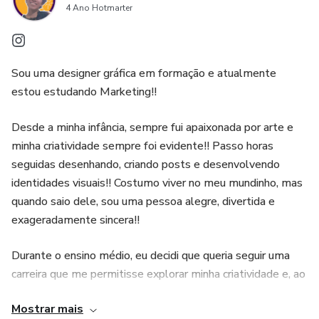
4 Ano Hotmarter
Sou uma designer gráfica em formação e atualmente
estou estudando Marketing!!
Desde a minha infância, sempre fui apaixonada por arte e
minha criatividade sempre foi evidente!! Passo horas
seguidas desenhando, criando posts e desenvolvendo
identidades visuais!! Costumo viver no meu mundinho, mas
quando saio dele, sou uma pessoa alegre, divertida e
exageradamente sincera!!
Durante o ensino médio, eu decidi que queria seguir uma
carreira que me permitisse explorar minha criatividade e, ao
mesmo tempo, me desafiasse. O destino me colocou no
Mostrar mais
caminho do Marketing e do Designer Gráfico, e posso