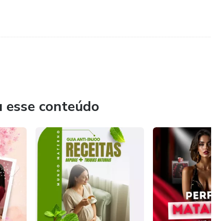
......................................................................................................................................................
u esse conteúdo