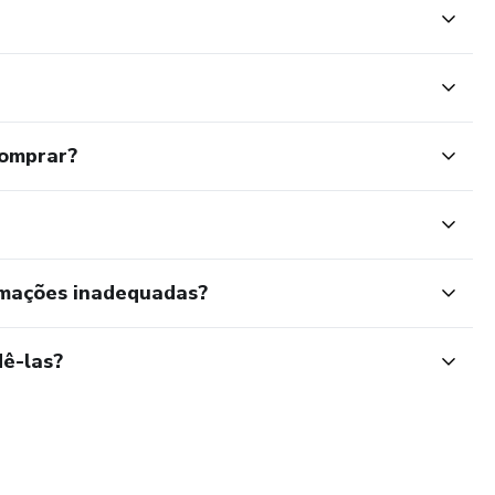
comprar?
rmações inadequadas?
ê-las?