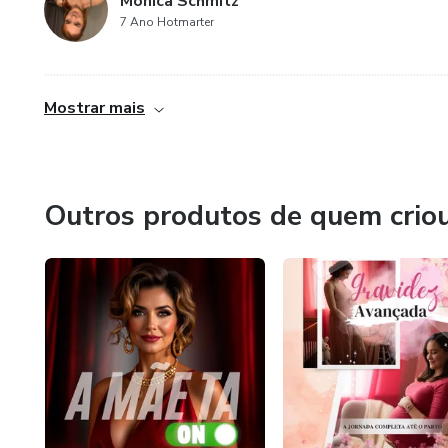
Mônica Schmitz
7 Ano Hotmarter
......................................................................................................................................
Mostrar mais
Outros produtos de quem crio