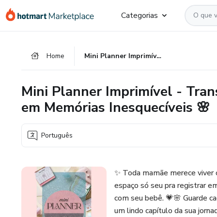
Ir
Ir
Ir
Categorias
para
para
para
o
o
o
conteúdo
pagamento
rodapé
Home
Mini Planner Imprimível - Transforme o Início da Sua Gravidez em Memórias Inesquecíveis 🌸
principal
Mini Planner Imprimível - Tran
em Memórias Inesquecíveis 🌸
Português
✨ Toda mamãe merece viver o 
espaço só seu pra registrar e
com seu bebê. 💗🌸 Guarde ca
um lindo capítulo da sua jorn