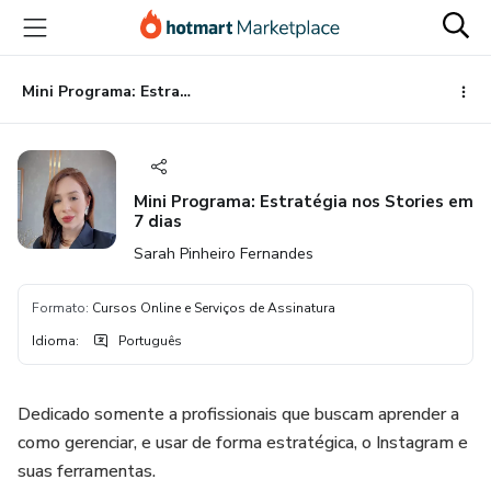
Ir
Ir
Ir
para
para
para
o
o
o
conteúdo
pagamento
rodapé
Mini Programa: Estratégia nos Stories em 7 dias
principal
Mini Programa: Estratégia nos Stories em
7 dias
Sarah Pinheiro Fernandes
Formato
:
Cursos Online e Serviços de Assinatura
Idioma
:
Português
Dedicado somente a profissionais que buscam aprender a
como gerenciar, e usar de forma estratégica, o Instagram e
suas ferramentas.