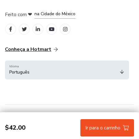
em Bogotá
em Amsterdam
em Madrid
na Cidade do México
Feito com
❤
em Belo Horizonte
Conheça a Hotmart
Idioma
Português
Central de ajuda
Termos
Privacidade
Cookies
$42.00
Ir para o carrinho
Hotmart — 2011-2026 © Todos os direitos reservados.