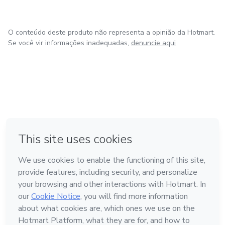
O conteúdo deste produto não representa a opinião da Hotmart.
Se você vir informações inadequadas,
denuncie aqui
em Bogotá
em Amsterdam
em Madrid
na Cidade do México
Feito com
❤
em Belo Horizonte
Conheça a Hotmart
Idioma