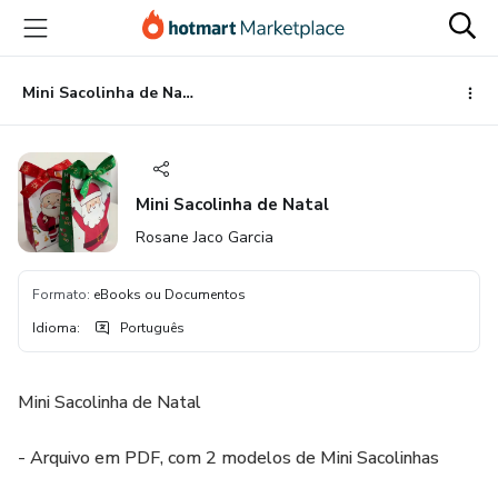
Ir
Ir
Ir
para
para
para
o
o
o
conteúdo
pagamento
rodapé
Mini Sacolinha de Natal
principal
Mini Sacolinha de Natal
Rosane Jaco Garcia
Formato
:
eBooks ou Documentos
Idioma
:
Português
Mini Sacolinha de Natal
- Arquivo em PDF, com 2 modelos de Mini Sacolinhas