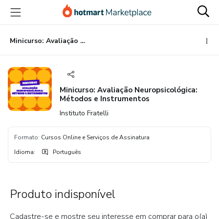
Ir
Ir
Ir
para
para
para
o
o
o
conteúdo
pagamento
rodapé
Minicurso: Avaliação Neuropsicológica: Métodos e Instrumentos
principal
Minicurso: Avaliação Neuropsicológica:
Métodos e Instrumentos
Instituto Fratelli
Formato
:
Cursos Online e Serviços de Assinatura
Idioma
:
Português
Produto indisponível
Cadastre-se e mostre seu interesse em comprar para o(a)