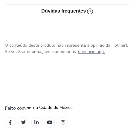
Dúvidas frequentes
O conteúdo deste produto não representa a opinião da Hotmart.
Se você vir informações inadequadas,
denuncie aqui
em Bogotá
em Amsterdam
em Madrid
na Cidade do México
Feito com
❤
em Belo Horizonte