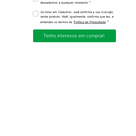
*
descadastrar a qualquer momento.
Ao clicar em Cadastrar, você confirma a sua inscrição
neste produto. Você, igualmente, confirma que leu, e
*
entendeu os termos da
Política de Privacidade
Tenho interesse em comprar!