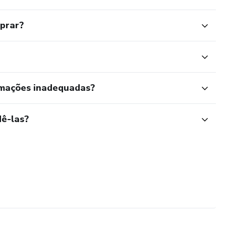
mprar?
rmações inadequadas?
ê-las?