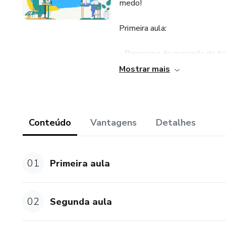
medo!
Primeira aula:
- Panorama do mercado de tra
mudou em cada uma na pand
Mostrar mais
Segunda aula:
- Perspectivas do mercado cul
Conteúdo
Vantagens
Detalhes
pensamento estratégico
Terceira aula:
01
Primeira aula
- Como entrar no mercado da p
02
Segunda aula