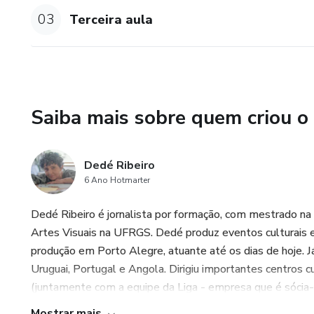
03
Terceira aula
Saiba mais sobre quem criou o
Dedé Ribeiro
6 Ano Hotmarter
Dedé Ribeiro é jornalista por formação, com mestrado na
Artes Visuais na UFRGS. Dedé produz eventos culturais e
produção em Porto Alegre, atuante até os dias de hoje. Já
Uruguai, Portugal e Angola. Dirigiu importantes centros c
(juntamente com a equipe da Liga - empresa que é sócia-fun
Mostrar mais