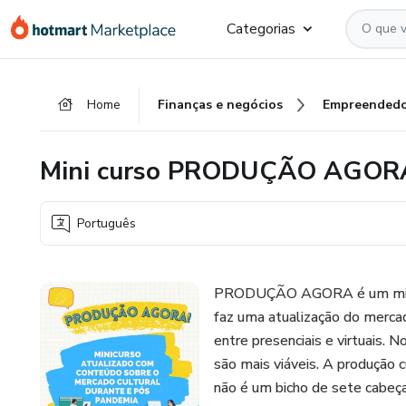
Ir
Ir
Ir
Categorias
para
para
para
o
o
o
conteúdo
pagamento
rodapé
Home
Finanças e negócios
Empreendedo
principal
Mini curso PRODUÇÃO AGOR
Português
PRODUÇÃO AGORA é um mini cu
faz uma atualização do merca
entre presenciais e virtuais. 
são mais viáveis. A produção 
não é um bicho de sete cabeç