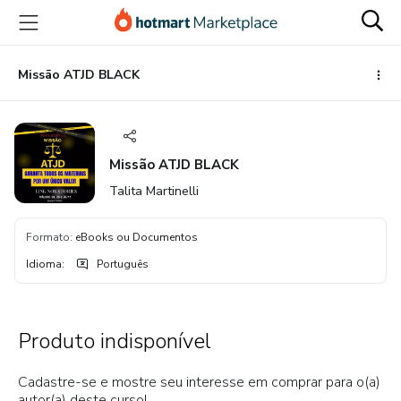
Ir
Ir
Ir
para
para
para
o
o
o
conteúdo
pagamento
rodapé
Missão ATJD BLACK
principal
Missão ATJD BLACK
Talita Martinelli
Formato
:
eBooks ou Documentos
Idioma
:
Português
Produto indisponível
Cadastre-se e mostre seu interesse em comprar para o(a)
autor(a) deste curso!