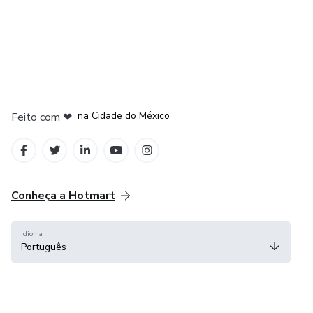
em Bogotá
em Amsterdam
em Madrid
na Cidade do México
Feito com
❤
em Belo Horizonte
Conheça a Hotmart
Idioma
Português