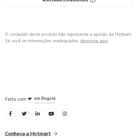
O conteúdo deste produto não representa a opinião da Hotmart.
Se você vir informações inadequadas,
denuncie aqui
em Amsterdam
em Madrid
em Bogotá
Feito com
❤
em Belo Horizonte
na Cidade do México
Conheça a Hotmart