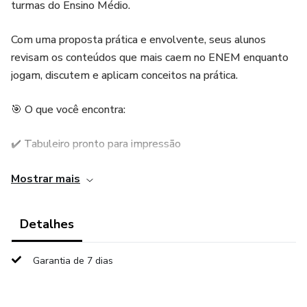
turmas do Ensino Médio.
Com uma proposta prática e envolvente, seus alunos
revisam os conteúdos que mais caem no ENEM enquanto
jogam, discutem e aplicam conceitos na prática.
🎯 O que você encontra:
✔️ Tabuleiro pronto para impressão
✔️ +50 perguntas organizadas por tipo de habilidade
Mostrar mais
✔️ Questões no estilo ENEM (interpretação + aplicação)
Detalhes
✔️ Desafios com temas atuais (racismo, desigualdade,
Garantia de 7 dias
direitos humanos…)
✔️ Cartas de duelo para estimular argumentação