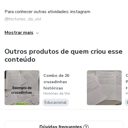
Para conhecer outras atividades: instagram
@historias_da_vivi
Mostrar mais
Meu email: viviane.cavalcantehst@gmail.com
Outros produtos de quem criou esse
conteúdo
Combo de 26
C
cruzadinhas
P
históricas
H
Histórias da Vivi
H
Educacional
Dúvidas frequentes