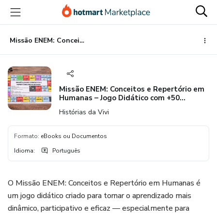
Ir
Ir
Ir
para
para
para
o
o
o
conteúdo
pagamento
rodapé
Missão ENEM: Conceitos e Repertório em Humanas – Jogo Didático com +50 Perguntas
principal
Missão ENEM: Conceitos e Repertório em
Humanas – Jogo Didático com +50
Perguntas
Histórias da Vivi
Formato
:
eBooks ou Documentos
Idioma
:
Português
O Missão ENEM: Conceitos e Repertório em Humanas é
um jogo didático criado para tornar o aprendizado mais
dinâmico, participativo e eficaz — especialmente para