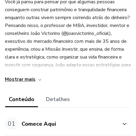
Você já parou para pensar por que algumas pessoas
conseguem construir patrimônio e tranquilidade financeira
enquanto outras vivem sempre correndo atrás do dinheiro?
Pensando nisso, o professor de MBA, investidor, mentor e
conselheiro João Victorino (@joaovictorino_oficial),
executivo do mercado financeiro com mais de 35 anos de
experiência, criou a Missão Investir, que ensina, de forma
clara e estratégica, como organizar sua vida financeira e
investir com segurança. João adapta essas estratégias para
a realidade das pessoas físicas através do Método PAS:
Mostrar mais
Prioritário, Automático e Seguro, um sistema prático para
quem deseja construir um futuro financeiro mais estável.
Conteúdo
Detalhes
Ao longo do curso, você irá percorrer uma jornada
estruturada em quatro módulos:
01
Comece Aqui
Módulo 1 – Os Significados e as Emoções do Dinheiro