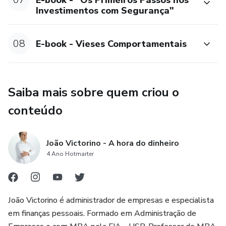
Investimentos com Segurança"
Aulas
1 – Poupador, Investidor ou Especulador ?
08
E-book - Vieses Comportamentais
2 – A Trinca dos Investimentos
3 – Produtos de Investimentos – Conceitos Poderosos
Saiba mais sobre quem criou o
conteúdo
Módulo 4 – Executando o Plano de Investimentos
Aulas
João Victorino - A hora do dinheiro
4 Ano Hotmarter
1 – Método PAS
2 – Investimentos Financeiros Descomplicados
João Victorino é administrador de empresas e especialista
3 – O que ninguém te conta sobre investimentos
em finanças pessoais. Formado em Administração de