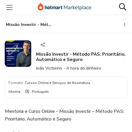
Ir
Ir
Ir
para
para
para
o
o
o
conteúdo
pagamento
rodapé
Missão Investir - Método PAS: Prioritário, Automático e Seguro
principal
Missão Investir - Método PAS: Prioritário,
Automático e Seguro
João Victorino - A hora do dinheiro
Formato
:
Cursos Online e Serviços de Assinatura
Idioma
:
Português
Mentoria e Curso Online - Missão Investir – Método PAS:
Prioritário, Automático e Seguro