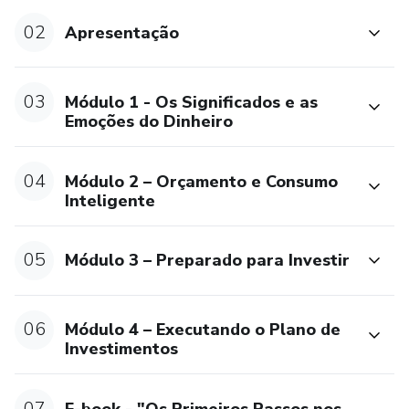
Aulas
02
Apresentação
1 – A Essência do Dinheiro
03
Módulo 1 - Os Significados e as
2 – Autoconhecimento e o Processo de Decisão
Emoções do Dinheiro
3 – Autocontrole , 2 Sistemas de Decisão e a Psicologia
04
Módulo 2 – Orçamento e Consumo
Inteligente
Módulo 2 – Orçamento e Consumo Inteligente
Aulas
05
Módulo 3 – Preparado para Investir
1 – Onde está seu dinheiro ?
06
Módulo 4 – Executando o Plano de
2 – Refletindo sobre o consumo
Investimentos
Módulo 3 – Preparado para Investir
07
E-book - "Os Primeiros Passos nos