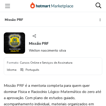
Ir
Ir
Ir
para
para
para
o
o
o
conteúdo
pagamento
rodapé
Missão PRF
principal
Missão PRF
Welton nascimento silva
Formato
:
Cursos Online e Serviços de Assinatura
Idioma
:
Português
Missão PRF é a mentoria completa para quem quer
dominar Física e Raciocínio Lógico-Matemático do zero até
a aprovação. Com plano de estudos guiado,
acompanhamento individual, materiais organizados em