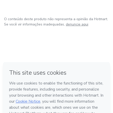
O conteúdo deste produto não representa a opinião da Hotmart.
Se você vir informações inadequadas,
denuncie aqui
na Cidade do México
Feito com
❤
em Belo Horizonte
em Bogotá
em Amsterdam
em Madrid
Conheça a Hotmart