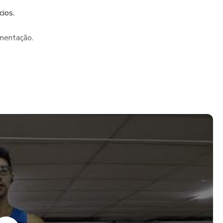
cios.
mentação.
da semana!
ara alcançar seus objetivos!