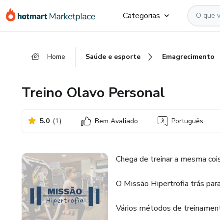
Ir
Ir
Ir
Categorias
para
para
para
o
o
o
conteúdo
pagamento
rodapé
Home
Saúde e esporte
Emagrecimento
principal
Treino Olavo Personal
5.0
(
1
)
Bem Avaliado
Português
Chega de treinar a mesma co
O Missão Hipertrofia trás par
Vários métodos de treinamen