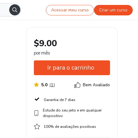
Acessar meu curso
Criar um curso
$9.00
por mês
Ir para o carrinho
5.0
(
1
)
Bem Avaliado
Garantia de 7 dias
Estude do seu jeito e em qualquer
dispositivo
100% de avaliações positivas