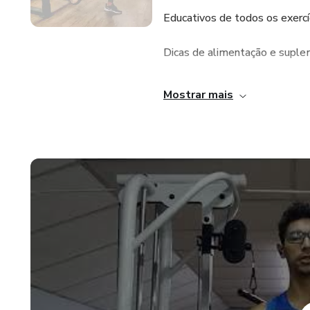
Educativos de todos os exercí
Dicas de alimentação e suple
Substituições de exercícios.
Mostrar mais
Lives com @olavopersonal to
Você vai treinar como nunca, p