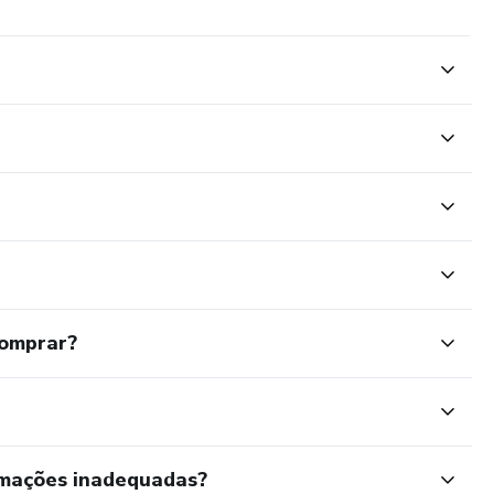
comprar?
rmações inadequadas?