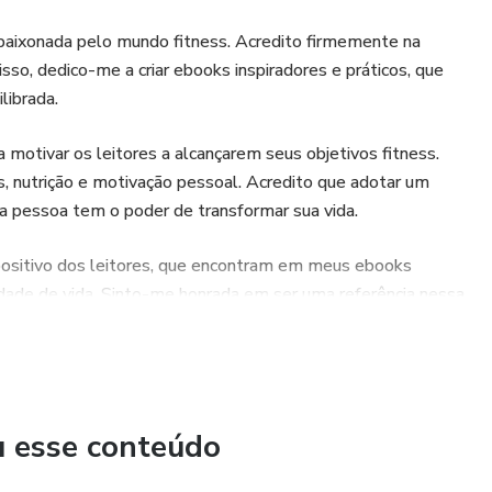
apaixonada pelo mundo fitness. Acredito firmemente na
so, dedico-me a criar ebooks inspiradores e práticos, que
librada.
motivar os leitores a alcançarem seus objetivos fitness.
s, nutrição e motivação pessoal. Acredito que adotar um
da pessoa tem o poder de transformar sua vida.
positivo dos leitores, que encontram em meus ebooks
idade de vida. Sinto-me honrada em ser uma referência nessa
da mais saudável.
uscando impactar positivamente a vida daqueles que desejam
satisfação saber que posso fazer a diferença na vida das
u esse conteúdo
ando sempre atualizar-me e fornecer conteúdo relevante e