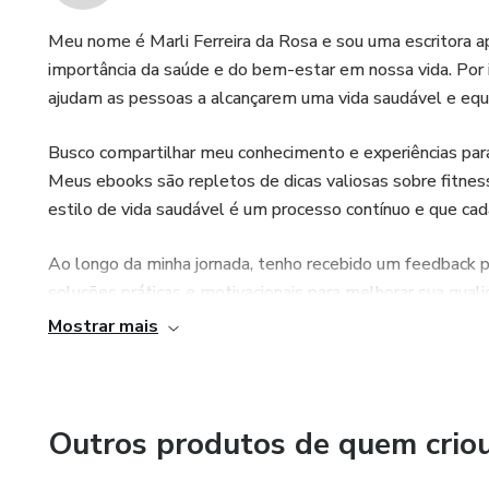
Meu nome é Marli Ferreira da Rosa e sou uma escritora 
importância da saúde e do bem-estar em nossa vida. Por is
ajudam as pessoas a alcançarem uma vida saudável e equi
Busco compartilhar meu conhecimento e experiências para 
Meus ebooks são repletos de dicas valiosas sobre fitnes
estilo de vida saudável é um processo contínuo e que ca
Ao longo da minha jornada, tenho recebido um feedback 
soluções práticas e motivacionais para melhorar sua qual
área e em poder ajudar as pessoas a conquistarem uma vi
Mostrar mais
Compartilho informações confiáveis e práticas, sempre b
transformar seu bem-estar físico e mental. É uma grande 
pessoas através da minha escrita.
Outros produtos de quem crio
Continuarei meu trabalho com dedicação e empenho, busc