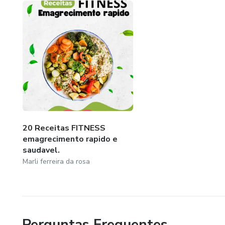
inspirador. Estou comprometida em ajudar cada leitor a al
saudável. Juntos, podemos construir um futuro fitness e 
20 Receitas FITNESS
emagrecimento rapido e
saudavel.
Marli ferreira da rosa
Perguntas Frequentes