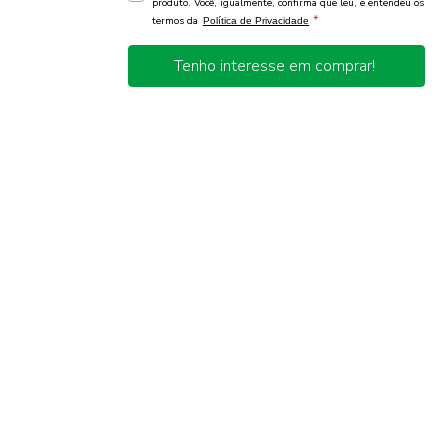
produto. Você, igualmente, confirma que leu, e entendeu os
*
termos da
Política de Privacidade
Tenho interesse em comprar!