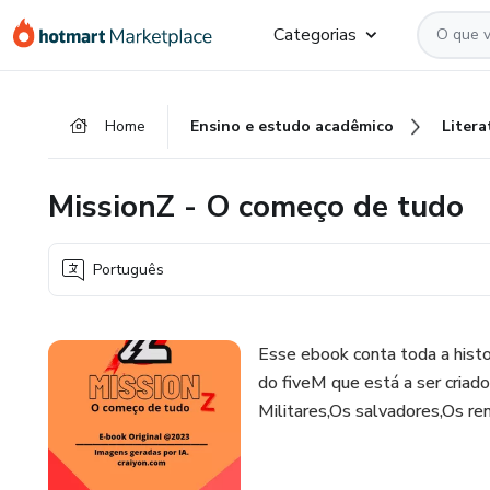
Ir
Ir
Ir
Categorias
para
para
para
o
o
o
conteúdo
pagamento
rodapé
Home
Ensino e estudo acadêmico
Litera
principal
MissionZ - O começo de tudo
Português
Esse ebook conta toda a histo
do fiveM que está a ser criado
Militares,Os salvadores,Os re