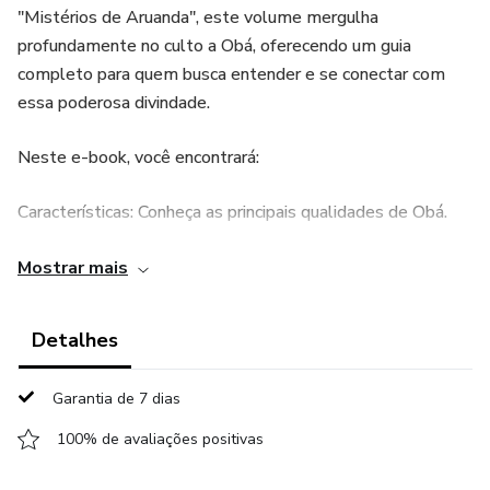
"Mistérios de Aruanda", este volume mergulha
profundamente no culto a Obá, oferecendo um guia
completo para quem busca entender e se conectar com
essa poderosa divindade.
Neste e-book, você encontrará:
Características: Conheça as principais qualidades de Obá.
Lendas: Mergulhe nas histórias que moldam a essência
Mostrar mais
desse Orixá.
Detalhes
Qualidades no Candomblé: Descubra as diversas faces de
Obá.
Garantia de 7 dias
Características dos Filhos: Entenda os traços dos filhos de
100% de avaliações positivas
Obá.