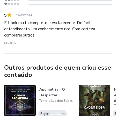
5
09/09/2024
E-book muito completo e esclarecedor. De fácil
entendimento, um conhecimento rico. Com certeza
comprarei outros.
MILENA
Outros produtos de quem criou esse
conteúdo
Apometria - O
M
Despertar
A
d
Templo Luz dos Saberes
O
Espiritualidade