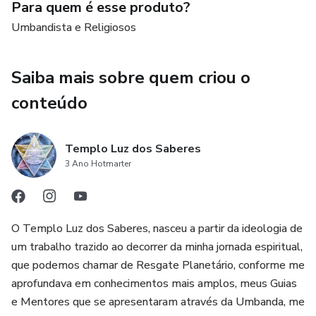
Para quem é esse produto?
Atributos: Saiba quais são os elementos e símbolos
Umbandista e Religiosos
associados a este Orixá.
Comidas/Bebidas: Aprenda sobre as oferendas alimentares
Saiba mais sobre quem criou o
que agradam Obá.
conteúdo
Ervas/Banhos: Descubra as ervas sagradas e os banhos que
fortalecem sua conexão.
Templo Luz dos Saberes
3 Ano Hotmarter
Defumação: Instruções para purificação e proteção através
da defumação.
O Templo Luz dos Saberes, nasceu a partir da ideologia de
Oferendas Guias: Orientações sobre como realizar
um trabalho trazido ao decorrer da minha jornada espiritual,
oferendas de forma correta.
que podemos chamar de Resgate Planetário, conforme me
aprofundava em conhecimentos mais amplos, meus Guias
Este e-book é um guia essencial para todos que desejam
e Mentores que se apresentaram através da Umbanda, me
aprofundar sua prática e conhecimento sobre Obá na