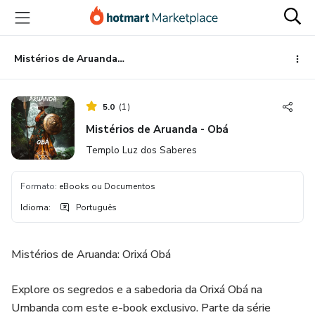
Ir
Ir
Ir
para
para
para
o
o
o
conteúdo
pagamento
rodapé
Mistérios de Aruanda - Obá
principal
5.0
(
1
)
Mistérios de Aruanda - Obá
Templo Luz dos Saberes
Formato
:
eBooks ou Documentos
Idioma
:
Português
Mistérios de Aruanda: Orixá Obá
Explore os segredos e a sabedoria da Orixá Obá na
Umbanda com este e-book exclusivo. Parte da série