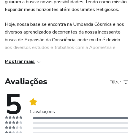
guiaram a buscar novas possibilidades, tendo como missão
Umbanda.
Expandir meus horizontes além dos limites Religiosos.
Não perca essa oportunidade de expandir seus horizontes
Hoje, nossa base se encontra na Umbanda Cósmica e nos
espirituais e mergulhar no mundo mágico de Obá. Adquira
diversos aprendizados decorrentes da nossa incessante
já o E-book "Mistérios de Aruanda - Obá" e fortaleça sua
busca de Expansão da Consciência, onde muito é devido
relação com esse poderoso Orixá.
aos diversos estudos e trabalhos com a Apometria e
Eteriatria.
Mostrar mais
Avaliações
Filtrar
5
1 avaliações