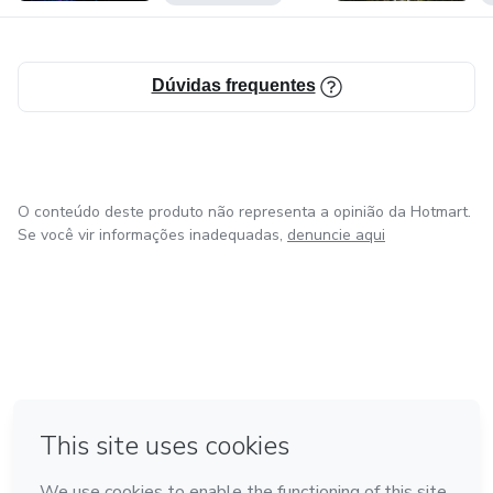
Dúvidas frequentes
O conteúdo deste produto não representa a opinião da Hotmart.
Se você vir informações inadequadas,
denuncie aqui
em Amsterdam
em Madrid
em Bogotá
Feito com
❤
em Belo Horizonte
na Cidade do México