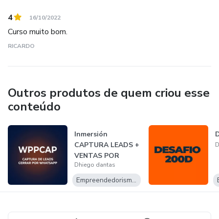
4
16/10/2022
Curso muito bom.
RICARDO
Outros produtos de quem criou esse
conteúdo
Inmersión
D
CAPTURA LEADS +
D
VENTAS POR
Dhiego dantas
WHATSAPP
Empreendedorismo Digital