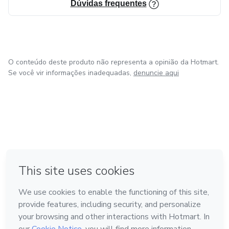
Dúvidas frequentes
O conteúdo deste produto não representa a opinião da Hotmart.
Se você vir informações inadequadas,
denuncie aqui
em Amsterdam
em Madrid
em Bogotá
Feito com
❤
em Belo Horizonte
na Cidade do México
Conheça a Hotmart