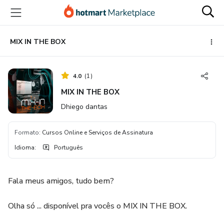
Ir
Ir
Ir
para
para
para
o
o
o
conteúdo
pagamento
rodapé
MIX IN THE BOX
principal
4.0
(
1
)
MIX IN THE BOX
Dhiego dantas
Formato
:
Cursos Online e Serviços de Assinatura
Idioma
:
Português
Fala meus amigos, tudo bem?
Olha só ... disponível pra vocês o MIX IN THE BOX.