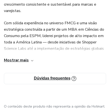
Transformar o mix definido em planogramas eficientes e
crescimento consistente e sustentável para marcas e
executáveis
varejistas.
O grande diferencial deste treinamento é a conexão entre
Com sólida experiência no universo FMCG e uma visão
estratégia e execução. Aqui, o mix não termina na planilha
estratégica construída a partir de um MBA em Ciências do
— ele ganha vida na gôndola, no digital e na experiência de
Consumo pela ESPM, liderei projetos de alto impacto em
compra.
toda a América Latina — desde iniciativas de Shopper
Science Labs até a implementação de estratégias globais
Se você atua com Category Management, Trade
adaptadas ao contexto local, sempre conectando teoria à
Marketing, Comercial ou Inteligência de Mercado, este
Mostrar mais
prática com foco em resultado.
conteúdo vai te dar um novo nível de clareza e influência
nas decisões que realmente impactam vendas e margem.
Ao longo da minha trajetória, atuei em frentes como:
Dúvidas frequentes
Porque no fim do dia, mix bom não é o mais completo.
• Liderança de times multifuncionais, impulsionando
simultaneamente ganho de market share e crescimento no
É o que vende.
varejo e indústria
O conteúdo deste produto não representa a opinião da Hotmart.