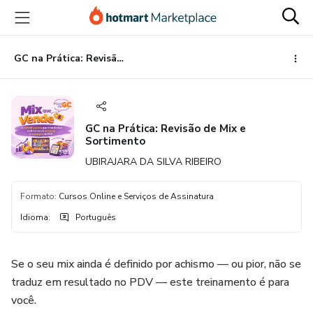
Ir
Ir
Ir
para
para
para
o
o
o
conteúdo
pagamento
rodapé
GC na Prática: Revisão de Mix e Sortimento
principal
GC na Prática: Revisão de Mix e
Sortimento
UBIRAJARA DA SILVA RIBEIRO
Formato
:
Cursos Online e Serviços de Assinatura
Idioma
:
Português
Se o seu mix ainda é definido por achismo — ou pior, não se
traduz em resultado no PDV — este treinamento é para
você.