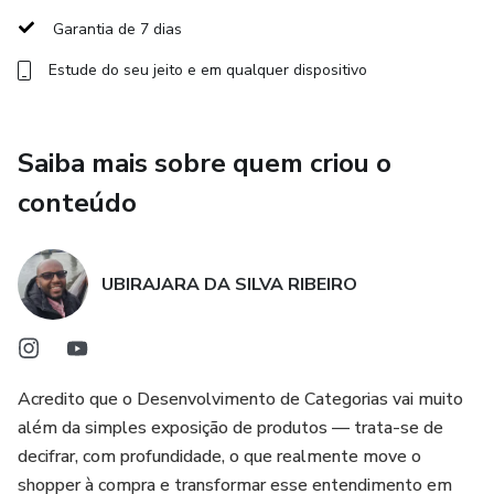
Garantia de 7 dias
Definir o papel estratégico de cada categoria (destino,
Estude do seu jeito e em qualquer dispositivo
rotina, sazonal, conveniência)
Traduzir dados em decisões de mix que fazem sentido
Saiba mais sobre quem criou o
para o shopper
conteúdo
Identificar oportunidades reais comparando desempenho
vs mercado
UBIRAJARA DA SILVA RIBEIRO
Construir um sortimento assertivo por cluster e região
Evitar excesso de SKUs que não giram — e falta dos que
geram resultado
Acredito que o Desenvolvimento de Categorias vai muito
além da simples exposição de produtos — trata-se de
Validar decisões com áreas comerciais e logísticas
decifrar, com profundidade, o que realmente move o
shopper à compra e transformar esse entendimento em