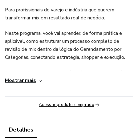
Para profissionais de varejo e indústria que querem
transformar mix em resultado real de negócio.
Neste programa, você vai aprender, de forma prática e
aplicável, como estruturar um processo completo de
revisão de mix dentro da lógica do Gerenciamento por
Categorias, conectando estratégia, shopper e execução.
Ao longo do treinamento, você será guiado por um método
Mostrar mais
claro que passa por cinco etapas essenciais: priorização de
categorias, entendimento profundo do shopper, análise e
definição do sortimento, adaptação para o digital e
construção de planogramas que realmente vendem.
Acessar produto comprado
Mais do que teoria, este é um treinamento orientado à
prática do dia a dia entre indústria e varejo. Você vai
Detalhes
aprender como: