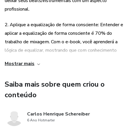
deixar seus beats/instrumentais com um aspecto
profissional.
2. Aplique a equalização de forma consciente: Entender e
aplicar a equalização de forma consciente é 70% do
trabalho de mixagem. Com o e-book, você aprenderá a
lógica de equalizar, mostrando que com conhecimento
correto, é possível mixar profissionalmente apenas com
Mostrar mais
um equalizador simples e gratuito.
Saiba mais sobre quem criou o
3. Deixe seus beats/instrumentais com aspecto
profissional: Com as técnicas e conceitos ensinados no e-
conteúdo
book, você será capaz de deixar seus beats/instrumentais
com um aspecto profissional, o que irá impactar e
Carlos Henrique Schereiber
emocionar o ouvinte ou artista que queira adquirir seu
6 Ano Hotmarter
instrumental.