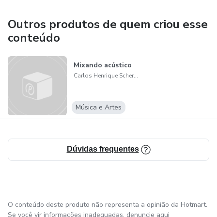
4. Aumente suas chances de sucesso: Com um produto
Outros produtos de quem criou esse
digital de alta qualidade, você aumenta suas chances de
conteúdo
sucesso como produtor musical. Com o e-book de
mixagem para instrumentais/beats, você terá acesso a
Mixando acústico
conhecimentos valiosos que irão ajudá-lo a se destacar no
Carlos Henrique Schereiber
mercado musical.
Música e Artes
Dúvidas frequentes
O conteúdo deste produto não representa a opinião da Hotmart.
Se você vir informações inadequadas,
denuncie aqui