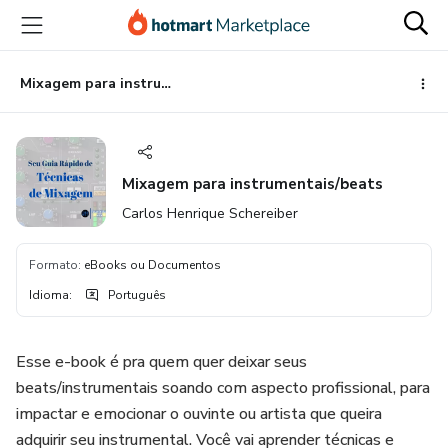
Ir
Ir
Ir
para
para
para
o
o
o
conteúdo
pagamento
rodapé
Mixagem para instrumentais/beats
principal
Mixagem para instrumentais/beats
Carlos Henrique Schereiber
Formato
:
eBooks ou Documentos
Idioma
:
Português
Esse e-book é pra quem quer deixar seus
beats/instrumentais soando com aspecto profissional, para
impactar e emocionar o ouvinte ou artista que queira
adquirir seu instrumental. Você vai aprender técnicas e