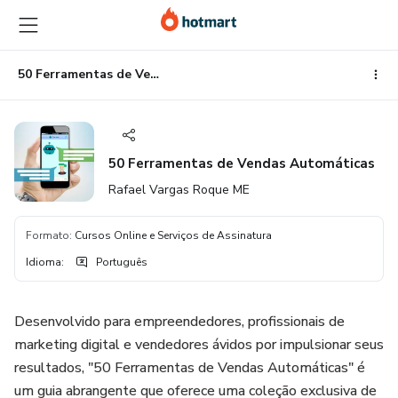
Ir
Ir
Ir
para
para
para
o
o
o
conteúdo
pagamento
rodapé
50 Ferramentas de Vendas Automáticas
principal
50 Ferramentas de Vendas Automáticas
Rafael Vargas Roque ME
Formato
:
Cursos Online e Serviços de Assinatura
Idioma
:
Português
Desenvolvido para empreendedores, profissionais de
marketing digital e vendedores ávidos por impulsionar seus
resultados, "50 Ferramentas de Vendas Automáticas" é
um guia abrangente que oferece uma coleção exclusiva de