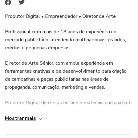
Produtor Digital • Empreendedor • Diretor de Arte
Profissional com mais de 18 anos de experiência no
mercado publicitário, atendendo multinacionais, grandes,
médias e pequenas empresas.
Diretor de Arte Sênior, com ampla experiência em
ferramentas criativas e de desenvolvimento para criação
de campanhas e peças publicitárias nas áreas de
propaganda, comunicação, marketing e vendas.
Produtor Digital de cursos on-line e materiais que auxiliam
empresas e empreendedores a conquistar seus objetivos
Mostrar mais
profissionais e pessoais.
Empreendedor atuante no mercado digital de forma