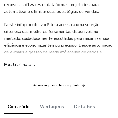
recursos, softwares e plataformas projetados para
automatizar e otimizar suas estratégias de vendas.
Neste infoproduto, você terá acesso a uma seleção
criteriosa das melhores ferramentas disponíveis no
mercado, cuidadosamente escolhidas para maximizar sua
eficiência e economizar tempo precioso. Desde automação
de e-mails e gestão de leads até análise de dados e
otimização de funis de vendas, cada ferramenta é
Mostrar mais
apresentada de forma detalhada, com instruções claras
sobre como implementá-las em seu negócio.
Acessar produto comprado
Com "50 Ferramentas de Vendas Automáticas", você
poderá:
- Simplificar processos repetitivos e demorados, liberando
Conteúdo
Vantagens
Detalhes
sua equipe para se concentrar em atividades de alto valor;