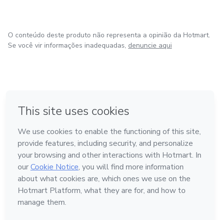
O conteúdo deste produto não representa a opinião da Hotmart.
Se você vir informações inadequadas,
denuncie aqui
em Bogotá
em Amsterdam
em Madrid
na Cidade do México
Feito com
❤
em Belo Horizonte
Conheça a Hotmart