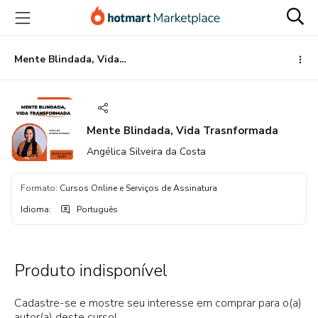
Ir
Ir
Ir
para
para
para
o
o
o
conteúdo
pagamento
rodapé
Mente Blindada, Vida Trasnformada
principal
Mente Blindada, Vida Trasnformada
Angélica Silveira da Costa
Formato
:
Cursos Online e Serviços de Assinatura
Idioma
:
Português
Produto indisponível
Cadastre-se e mostre seu interesse em comprar para o(a)
autor(a) deste curso!