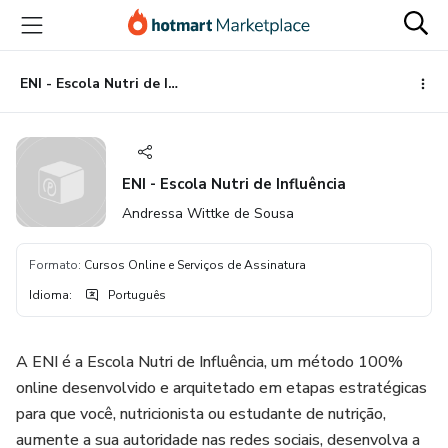
Ir
Ir
Ir
para
para
para
o
o
o
conteúdo
pagamento
rodapé
ENI - Escola Nutri de Influência
principal
ENI - Escola Nutri de Influência
Andressa Wittke de Sousa
Formato
:
Cursos Online e Serviços de Assinatura
Idioma
:
Português
A ENI é a Escola Nutri de Influência, um método 100%
online desenvolvido e arquitetado em etapas estratégicas
para que você, nutricionista ou estudante de nutrição,
aumente a sua autoridade nas redes sociais, desenvolva a