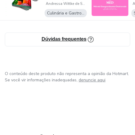
Andressa Wittke de Sousa
Planner de Al...
Culinária e Gastronomia
Dúvidas frequentes
O conteúdo deste produto não representa a opinião da Hotmart.
Se você vir informações inadequadas,
denuncie aqui
em Amsterdam
em Madrid