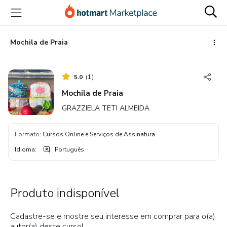
Ir
Ir
Ir
para
para
para
o
o
o
conteúdo
pagamento
rodapé
Mochila de Praia
principal
5.0
(
1
)
Mochila de Praia
GRAZZIELA TETI ALMEIDA
Formato
:
Cursos Online e Serviços de Assinatura
Idioma
:
Português
Produto indisponível
Cadastre-se e mostre seu interesse em comprar para o(a)
autor(a) deste curso!