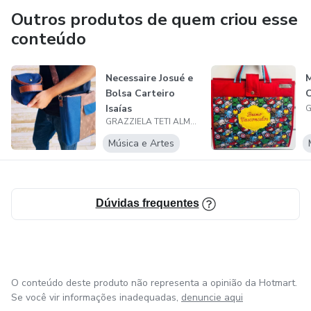
Outros produtos de quem criou esse
conteúdo
Necessaire Josué e
M
Bolsa Carteiro
C
Isaías
GRAZZIELA TETI ALMEIDA
Música e Artes
Dúvidas frequentes
O conteúdo deste produto não representa a opinião da Hotmart.
Se você vir informações inadequadas,
denuncie aqui