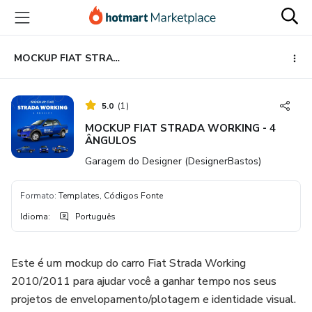
Ir
Ir
Ir
para
para
para
o
o
o
conteúdo
pagamento
rodapé
MOCKUP FIAT STRADA WORKING - 4 ÂNGULOS
principal
5.0
(
1
)
MOCKUP FIAT STRADA WORKING - 4
ÂNGULOS
Garagem do Designer (DesignerBastos)
Formato
:
Templates, Códigos Fonte
Idioma
:
Português
Este é um mockup do carro Fiat Strada Working
2010/2011 para ajudar você a ganhar tempo nos seus
projetos de envelopamento/plotagem e identidade visual.