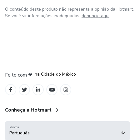
O conteúdo deste produto não representa a opinião da Hotmart.
Se você vir informações inadequadas,
denuncie aqui
em Bogotá
em Amsterdam
em Madrid
na Cidade do México
Feito com
❤
em Belo Horizonte
Conheça a Hotmart
Idioma
Português