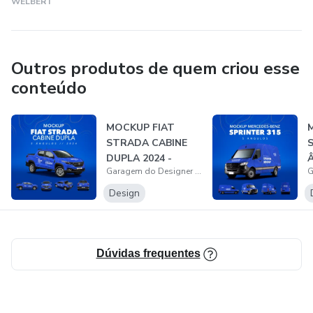
WELBERT
de alto impacto.
Siga-nos e acompanhe nossas novidades! 🚀
Outros produtos de quem criou esse
conteúdo
www.garagemdodesigner.com.br
MOCKUP FIAT
STRADA CABINE
S
DUPLA 2024 -
Garagem do Designer (DesignerBastos)
5ÂNGULOS
Design
Dúvidas frequentes