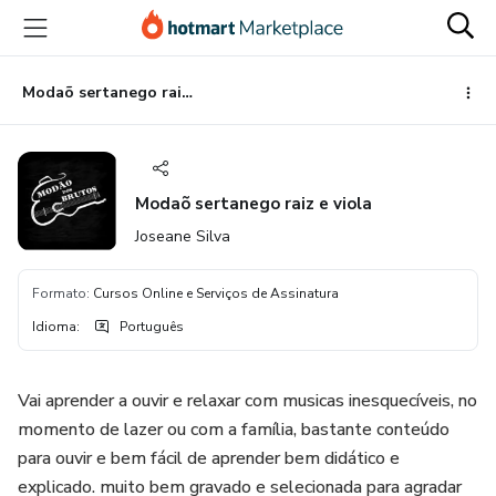
Ir
Ir
Ir
para
para
para
o
o
o
conteúdo
pagamento
rodapé
Modaõ sertanego raiz e viola
principal
Modaõ sertanego raiz e viola
Joseane Silva
Formato
:
Cursos Online e Serviços de Assinatura
Idioma
:
Português
Vai aprender a ouvir e relaxar com musicas inesquecíveis, no
momento de lazer ou com a família, bastante conteúdo
para ouvir e bem fácil de aprender bem didático e
explicado. muito bem gravado e selecionada para agradar