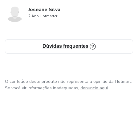
Joseane Silva
2 Ano Hotmarter
Dúvidas frequentes
O conteúdo deste produto não representa a opinião da Hotmart.
Se você vir informações inadequadas,
denuncie aqui
em Bogotá
em Amsterdam
em Madrid